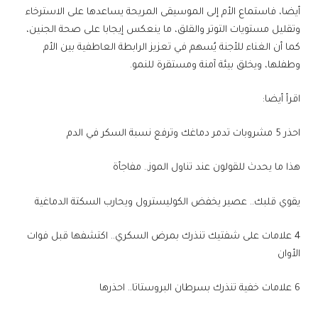
أيضا، فاستماع الأم إلى الموسيقى المريحة يساعدها على الاسترخاء
وتقليل مستويات التوتر والقلق، ما ينعكس إيجابا على صحة الجنين،
كما أن الغناء للأجنة يُسهم في تعزيز الرابطة العاطفية بين الأم
وطفلها، ويخلق بيئة آمنة ومستقرة للنمو.
اقرأ أيضا:
احذر 5 مشروبات تدمر دماغك وترفع نسبة السكر في الدم
هذا ما يحدث للقولون عند تناول الموز.. مفاجأة
يقوي قلبك.. عصير يخفض الكوليسترول ويحارب السكتة الدماغية
4 علامات على شفتيك تنذرك بمرض السكري.. اكتشفها قبل فوات
الأوان
6 علامات خفية تنذرك بسرطان البروستاتا.. احذرها