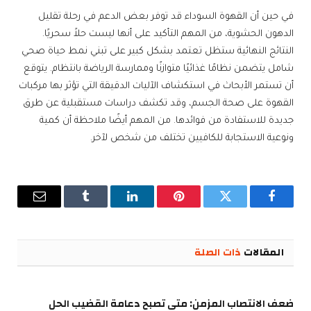
في حين أن القهوة السوداء قد توفر بعض الدعم في رحلة تقليل
الدهون الحشوية، من المهم التأكيد على أنها ليست حلاً سحريًا.
النتائج النهائية ستظل تعتمد بشكل كبير على تبني نمط حياة صحي
شامل يتضمن نظامًا غذائيًا متوازنًا وممارسة الرياضة بانتظام. يتوقع
أن تستمر الأبحاث في استكشاف الآليات الدقيقة التي تؤثر بها مركبات
القهوة على صحة الجسم، وقد تكشف دراسات مستقبلية عن طرق
جديدة للاستفادة من فوائدها. من المهم أيضًا ملاحظة أن كمية
ونوعية الاستجابة للكافيين تختلف من شخص لآخر.
فيسبوك
تويتر
بينتيريست
لينكدإن
Tumblr
البريد
الإلكترو
المقالات
ذات الصلة
ضعف الانتصاب المزمن: متى تصبح دعامة القضيب الحل