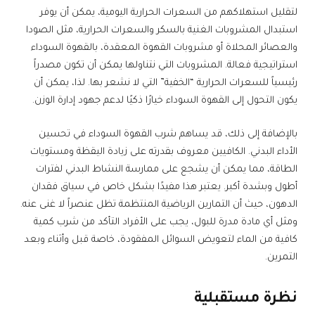
لتقليل استهلاكهم من السعرات الحرارية اليومية، يمكن أن يوفر
استبدال المشروبات الغنية بالسكر والسعرات الحرارية، مثل الصودا
والعصائر المحلاة أو مشروبات القهوة المعقدة، بالقهوة السوداء
استراتيجية فعالة. المشروبات التي نتناولها يمكن أن تكون مصدراً
رئيسياً للسعرات الحرارية “الخفية” التي لا نشعر بها. لذا، يمكن أن
يكون التحول إلى القهوة السوداء خيارًا ذكيًا لدعم جهود إدارة الوزن.
بالإضافة إلى ذلك، قد يساهم شرب القهوة السوداء في تحسين
الأداء البدني. الكافيين معروف بقدرته على زيادة اليقظة ومستويات
الطاقة، مما يمكن أن يشجع على ممارسة النشاط البدني لفترات
أطول وبشدة أكبر. يعتبر هذا مفيدًا بشكل خاص في سياق فقدان
الدهون، حيث أن التمارين الرياضية المنتظمة تظل عنصراً لا غنى عنه.
ومثل أي مادة مدرة للبول، يجب على الأفراد التأكد من شرب كمية
كافية من الماء لتعويض السوائل المفقودة، خاصة قبل وأثناء وبعد
التمرين.
نظرة مستقبلية