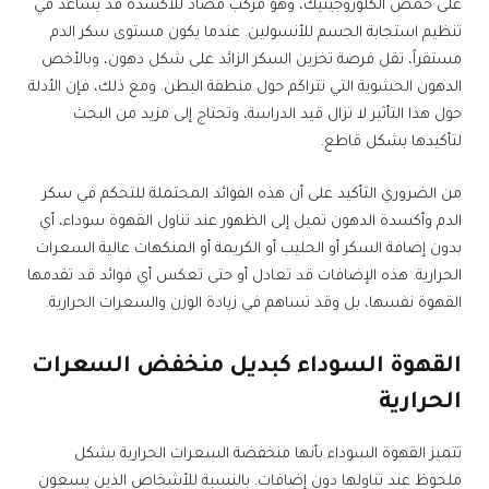
على حمض الكلوروجينيك، وهو مركب مضاد للأكسدة قد يساعد في
تنظيم استجابة الجسم للأنسولين. عندما يكون مستوى سكر الدم
مستقراً، تقل فرصة تخزين السكر الزائد على شكل دهون، وبالأخص
الدهون الحشوية التي تتراكم حول منطقة البطن. ومع ذلك، فإن الأدلة
حول هذا التأثير لا تزال قيد الدراسة، وتحتاج إلى مزيد من البحث
لتأكيدها بشكل قاطع.
من الضروري التأكيد على أن هذه الفوائد المحتملة للتحكم في سكر
الدم وأكسدة الدهون تميل إلى الظهور عند تناول القهوة سوداء، أي
بدون إضافة السكر أو الحليب أو الكريمة أو المنكهات عالية السعرات
الحرارية. هذه الإضافات قد تعادل أو حتى تعكس أي فوائد قد تقدمها
القهوة نفسها، بل وقد تساهم في زيادة الوزن والسعرات الحرارية.
القهوة السوداء كبديل منخفض السعرات
الحرارية
تتميز القهوة السوداء بأنها منخفضة السعرات الحرارية بشكل
ملحوظ عند تناولها دون إضافات. بالنسبة للأشخاص الذين يسعون