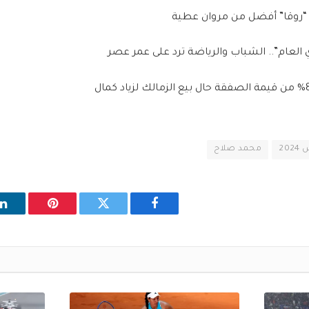
 “روقا” أفضل من مروان عطية
العام”.. الشباب والرياضة ترد على عمر عصر
20
محمد صلاح
فيسبوك
تويتر
بينتيريست
ل