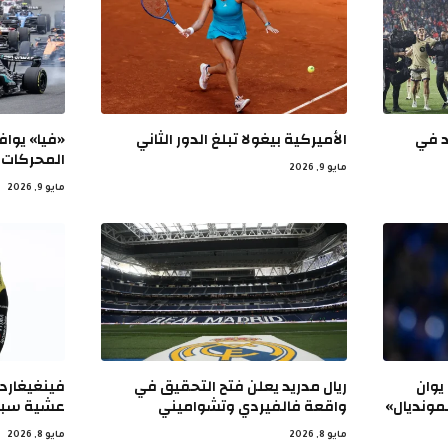
د في
الأميركية بيغولا تبلغ الدور الثاني
«فيا» يواف
المحركات في 
مايو 9, 2026
مايو 9, 2026
يوان
ريال مدريد يعلن فتح التحقيق في
فينغيغارد
مونديال»
واقعة فالفيردي وتشواميني
عشية سباق 
مايو 8, 2026
مايو 8, 2026