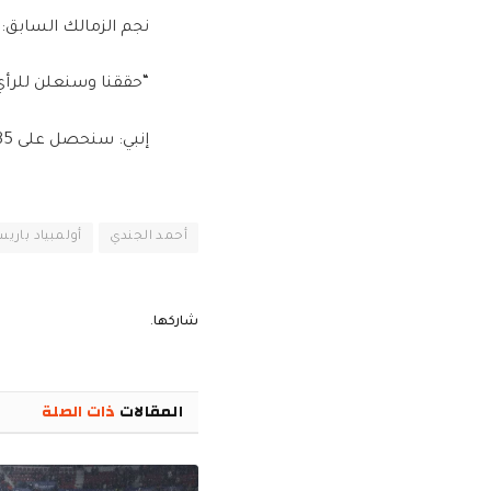
نجم الزمالك السابق:
“حققنا وسنعلن للرأي 
إنبي: سنحصل على 85% من قيمة الصفقة حال بيع الزمالك لزياد كمال
أحمد الجندي
أولمبياد باريس 24
شاركها.
المقالات
ذات الصلة