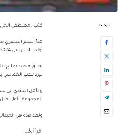
كتب ـ مصطفى الجريت
شاركها
هنأ النجم المصري بص
أولمبياد باريس 2024.
ليرد لاعب الخماسي بقو
و تأهل الجندي إلى نص
المجموعة الأولى قبل أ
وتعد هذه هي الميدالية
اقرأ أيضًا: