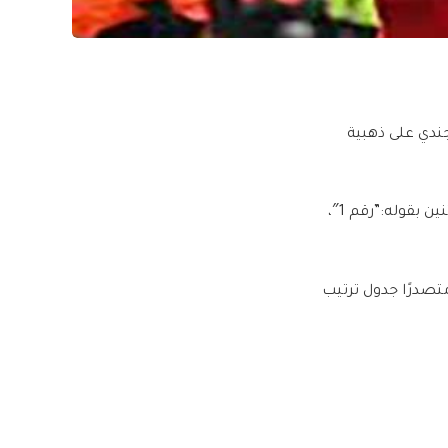
ندي على ذهبية
وعلق محمد صلاح على صورة نشرها الجندي عبر حسابه بمنصة انستجرام، مساء أمس الإثنين بقوله:”رقم 1″،
متصدرًا جدول ترتيب