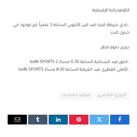
الكونفدرالية الإفريقية:
ـ نادي شرطة كينيا ضد البن الأثيوبي الساعة 3 عصراً غير موجود في
جدول البث
دوري نجوم قطر:
ـ الخور ضد الشحانية الساعة 6:30 مساءً beIN SPORTS 2
ـ الأهلي القطري ضد الغرافة الساعة 8:30 مساءً beIN SPORTS
الدوري الانجليزي
مواعيد المباريات
فيسبوك
تويتر
بينتيريست
لينكدإن
Tumblr
البريد
الإلكترو