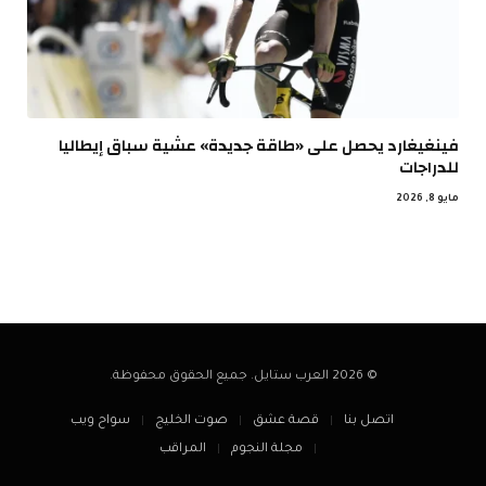
فينغيغارد يحصل على «طاقة جديدة» عشية سباق إيطاليا
للدراجات
مايو 8, 2026
© 2026 العرب ستايل. جميع الحقوق محفوظة.
اتصل بنا
قصة عشق
صوت الخليج
سواح ويب
مجلة النجوم
المراقب