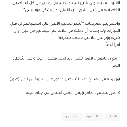
الفترة المقبلة، وأي شيئ سيحدث سيتم الإعلان عن كل التفاصيل
الخاصة به من قبل النادي، لأن الأهلي يدار بشكل مؤسسي”.
واختتم بيبو تصريحاته: “أشكر جماهير الأهلي على استقبالهم لي قبل
المباراة، ولم يحدث أن دخلت في خلاف مع الجماهير من قبل، وأي
شيء يؤثر على علاقتي معهم سأتركه”.
أقرأ أيضاً:
” مع زوجاتهم”.. لاعبو الأهلي وبيراميدز يقضون الإجارة على شاطئ
البحر
أول رد فعل لصلاح بعد التسجيل والفوز على إبسويتش تاون (صور)
8 صور لمحمود طاهر رئيس الأهلي السابق من جنازة نجله
الأهلي
خالد بيبو
مدير الكرة