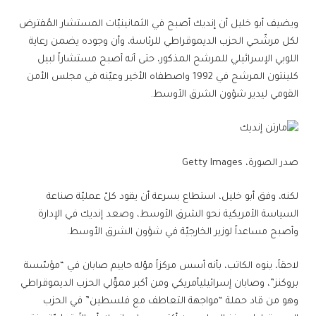
ويضيف أبو خليل أن إنديك أصبح في الثمانينيّات المستشار المُفترض
لكل مرشّحي الحزب الديموقراطي للرئاسة، وأن وجوده يضمن رعاية
اللوبي الإسرائيلي للمرشح المذكور، حتى أنه أصبح مستشاراً لبيل
كلينتون المرشح في 1992 واصطفاه الأخير وعيّنه في مجلس الأمن
القومي ليدير شؤون الشرق الأوسط.
صدر الصورة،
Getty Images
لكنه، وفق أبو خليل، استطاع بسرعة أن يقود كلّ عمليّة صناعة
السياسة الأمريكية نحو الشرق الأوسط، وصعد إنديك في الإدارة
وأصبح مساعداً لوزير الخارجيّة في شؤون الشرق الأوسط.
لاحقاً، ينوه الكاتب، بأنه أسس مركزاً موّله حاييم صابان في “مؤسّسة
بروكنز”، وصابان إسرائيليأمريكي ومن أكبر مموِّلي الحزب الديموقراطي
وهو من قاد حملة “مواجهة التعاطف مع فلسطين” في الحزب