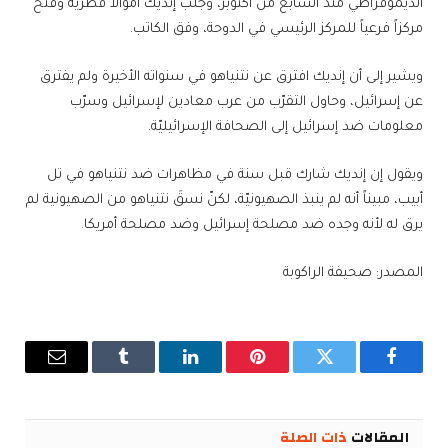
الديموقراطي منذ السابع من أكتوبر، وجلب إنديك أموالاً قطريّة وفتح
مركزاً فرعياً للمركز الرئيسي في الدوحة، وفق الكاتب.
ويشير إلى أن إنديك افترق عن نتنياهو في سنواته الأخيرة ولم يفترق
عن إسرائيل، وحاول التقرّب من عرب معادين لإسرائيل وسرّب
معلومات ضد إسرائيل إلى الصحافة الإسرائيليّة.
ويقول إن إنديك شارك قبل سنة في مظاهرات ضد نتنياهو في تل
أبيب، مبيناً أنه لم ينبذ الصهيونيّة، لكنّ نسقَ نتنياهو من الصهيونية لم
يرق له لأنه وجده ضد مصلحة إسرائيل وضد مصلحة أمريكا.
المصدر: صحيفة الراكوبة
فيسبوك
تويتر
بينتيريست
لينكدإن
Tumblr
البريد
الإلكترو
المقالات
ذات الصلة