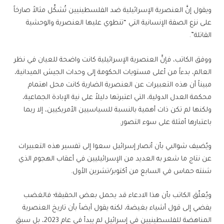
ويقول إنَّ العنصرية الإسرائيلية ضد الفلسطينيين تُشكِّل مثالاً صارخاً
على نزع الصفة الإنسانية التي “تنطوي عليها العنصرية والوحشية
القاتلة”.
ووفق الكاتب، فإنَّ العنصرية الإسرائيلية كانت واضحة للعيان في نظر
العالم، بدءاً من أعلى مستويات الحكومة إلى وحدات الجيش الميدانية،
مبيناً أن هذه التعبيرات عن العنصرية الضارية كانت محل اهتمام
محكمة العدل الدولية، التي اعتبرتها دليلاً على نية الإبادة الجماعية،
ولكنها لم تكن ذات أهمية بالنسبة للسياسيين الأمريكيين، إلا ربما
باعتبارها أمثلة على سوء التصور.
ويُضيف شوالبي بأن أنصار إسرائيل سعوا إلى تفسير هذه التعبيرات
عن نتاج ما شعر به العديد من الإسرائيليين في أعقاب الهجوم الذي
شنته حماس في السابع من أكتوبر/تشرين الأول.
ويُعلّق الكاتب بأن هذا الادعاء قد يحمل بعض الحقيقة؛ فالغضب
يفضي إلى قول أشياء بغيضة، لكنه يقول أيضاً بأن تاريخ العنصرية
المناهضة للفلسطينيين في إسرائيل لم يبدأ في عام 2023، بل سبق