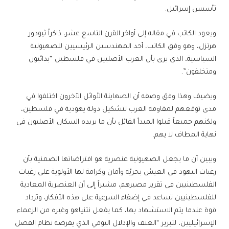
تأسيس إسرائيل.
ويعود الكاتب في مقاله إلى أواخر القرن التاسع عشر، ذاكراً ثيودور
هرتزل، وهو وفق الكاتب، أحد المهندسين الرئيسيين للصهيونية
السياسية، الذي يرى بأن العرب الأصليين في فلسطين “بدائيون
ومتخلفون”.
ويضيف وهذا وفق وصفه أن الصهاينة الأوائل الآخرون اختلفوا في
مدى توقعهم لمقاومة العرب لتشكيل دولة يهودية في فلسطين،
ولكنهم جميعاً قبلوا المبدأ القائل بأن ما يريده السكان الأصليون في
نهاية المطاف لا يهم.
ويبين أن ما يجعل الصهيونية عنصرية هو افتراضاتها الضمنية بأن
رغبات اليهود في العيش بحريّة وأمان وكرامة لها الأولوية على رغبات
الفلسطينيين في تقرير مصيرهم، مشيراً إلى أن العنصرية المعادية
للفلسطينيين تساعد في إضفاء الشرعية على هذه الأفكار، وتزداد
قوة عندما يتم الاستشهاد بها، كما يفعل نتنياهو وغيره من الزعماء
الإسرائيليين، لتبرير “العنف والإذلال اليومي الذي يفرضه نظام الفصل