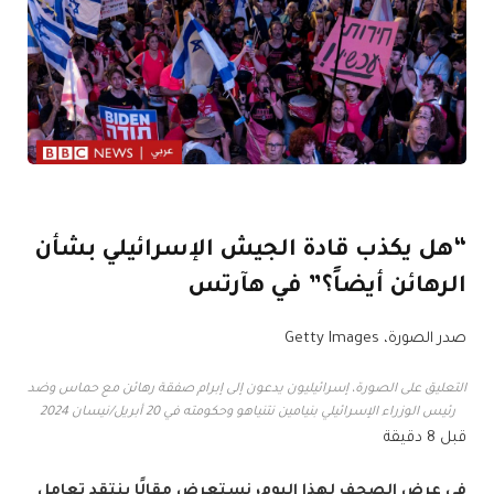
“هل يكذب قادة الجيش الإسرائيلي بشأن
الرهائن أيضاً؟” في هآرتس
صدر الصورة،
Getty Images
التعليق على الصورة،
إسرائيليون يدعون إلى إبرام صفقة رهائن مع حماس وضد
رئيس الوزراء الإسرائيلي بنيامين نتنياهو وحكومته في 20 أبريل/نيسان 2024
قبل 8 دقيقة
في عرض الصحف لهذا اليوم، نستعرض مقالًا ينتقد تعامل