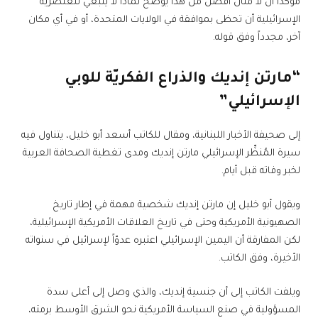
مؤكداً أن لا مثال أفضل من هذا يوضح لماذا لا ينبغي للعنصرية
الإسرائيلية أن تحظى بموافقة في الولايات المتحدة، أو في أي مكان
آخر، مجدداً وفق قوله.
“مارتن إنديك والذراع الفكريّة للوبي
الإسرائيلي”
إلى صحيفة الأخبار اللبنانية، ومقال للكاتب أسعد أبو خليل، يتناول فيه
سيرة المُنظِّر الإسرائيلي مارتن إنديك ومدى تغطية الصحافة العربية
لخبر وفاته قبل أيام.
ويقول أبو خليل إن مارتن إنديك شخصية مهمة في إطار تاريخ
الصهيونية الأمريكية وحتى في تاريخ العلاقات الأمريكية الإسرائيلية،
لكن المفارقة أن اليمين الإسرائيلي اعتبره عدوّاً لإسرائيل في سنواته
الأخيرة، وفق الكاتب.
ويلفت الكاتب إلى أن جنسية إنديك، والذي وصل إلى أعلى سدة
المسؤولية في صنع السياسة الأمريكية نحو الشرق الأوسط برمته،