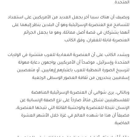
المتحدة.
ويضيف أن هناك سببا آخر يجعل العديد من الأمريكيين على استعداد
للتسامح مع العنصرية الإسرائيلية وهو أن البلدين ينظر إليهما على
أنهما يشتركان في قصة أصل مماثلة، وهو ما يجعل الجرائم
العنصرية قابلة للغفران، وفق الكاتب.
ويشدد الكاتب على أن العنصرية المعادية للعرب منتشرة في الولايات
المتحدة وإسرائيل، موضحاً أن الأمريكيين يواجهون دعاية مهولة
لترسيخ الصورة النمطية للعرب باعتبارهم إرهابيين، أو متعصبين
إسلاميين ينحدرون من ثقافة العصور الوسطى الرجعية.
وبالتالي، يرى شوالبي أن العنصرية الإسرائيلية المناهضة
للفلسطينيين تشكل مثالاً صارخاً على نزع الصفة الإنسانية عن
الإنسان نتيجة للعنصرية والوحشية القاتلة التي تتيحها العنصرية،
مضيفاً أن هذا ما شهده العالم في غزة خلال الأشهر العشرة
الماضية.