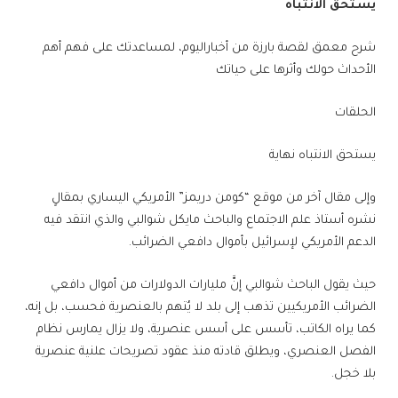
يستحق الانتباه
شرح معمق لقصة بارزة من أخباراليوم، لمساعدتك على فهم أهم
الأحداث حولك وأثرها على حياتك
الحلقات
يستحق الانتباه نهاية
وإلى مقال آخر من موقع “كومن دريمز” الأمريكي اليساري بمقالٍ
نشره أستاذ علم الاجتماع والباحث مايكل شوالبي والذي انتقد فيه
الدعم الأمريكي لإسرائيل بأموال دافعي الضرائب.
حيث يقول الباحث شوالبي إنَّ مليارات الدولارات من أموال دافعي
الضرائب الأمريكيين تذهب إلى بلد لا يُتهم بالعنصرية فحسب، بل إنه،
كما يراه الكاتب، تأسس على أسس عنصرية، ولا يزال يمارس نظام
الفصل العنصري، ويطلق قادته منذ عقود تصريحات علنية عنصرية
بلا خجل.