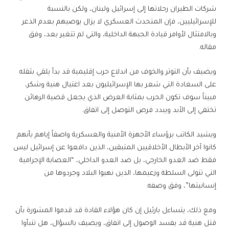
شركات الطيران رحلاتها إلى إسرائيل ولبنان، ولكن بالنسبة
للإسرائيليين، فإن المتحدث العسكري لا يزال يوصيهم بعدم الذعر
وبالامتثال لأوامر قيادة الجبهة الداخلية، والتي لم تتغير بعد، وفق
مقاله.
ويضيف بأن التوتر والخوف من اندلاع حرب إقليمية قد بدأ يلقي بثقله
على السعادة التي شعر بها الإسرائيليون بعد اغتيال هنية وشكر،
مبيناً سوف تكون الحرب بمثابة العرض الذي يجعل قضية الرهائن
تختفي إلى الأبد ويبدد فرص التوصل إلى اتفاق.
ويشيد الكاتب برؤساء الأجهزة الأمنية والعسكرية واصفاً إياهم بأنهم
كانوا آخر الأبطال الأخلاقيين المتبقين، الذين دافعوا عن إسرائيل ليس
فقط ضد العدو الخارجي، بل ضد العدو الداخلي، “العصابة الإجرامية
التي تتولى السلطة وزعيمها، الذين نهبوا البلاد وجردوها من
إنسانيتها”، وفق وصفه.
ومع ذلك، يتساءل بارئيل إن كان هؤلاء القادة قد قدموا المشورة بأن
قتل هنية قد يفسد الوصول إلى اتفاق، ويضيف بالسؤال، هل تنبأوا