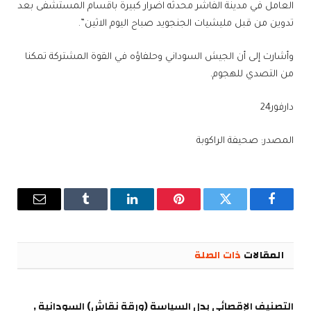
العامل في مدينة الفاشر محدثه اضرار كبيرة باقسام المستشفى بعد
تدوين من قبل مليشيات الجنجويد صباح اليوم الاثين”.
وأشارت إلى أن الجيش السوداني وحلفاؤه في القوة المشتركة تمكنا
من التصدي للهجوم.
دارفور24
المصدر: صحيفة الراكوبة
فيسبوك
تويتر
بينتيريست
لينكدإن
Tumblr
البريد
الإلكترو
المقالات
ذات الصلة
التصنيف الإقصائي بدل السياسة (ورقة نقاش) السودانية ,