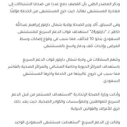
وذكر المصدر الطبي بأن القصف دفع عددا من ضحايا الاشتباكات إلى
مغادرة المستشفي نهائيا، حيث خرج المستشفى من الخدمة مؤقتًا.
وفي السياق، أكد وزير الصحة بولاية شمال دارفور إبراهيم عبدالله
خاطر، لـ “دارفور24” استهدلف قوات الدعم السريع للمستشفى
السعودي بنحو 10 قذائف، مما سبب في وقوع إصابات وسط
المرضى وإحداث تلف ودمار واسع بالمستشفى.
وتتهم السلطات في ولاية شمال دارفور قوات الدعم السريع
باستهداف المراكز الحيوية وخاصة المشافي والمراكز الصحية بالفاشر
مما سبب في خروج غالبيتها من الخدمة واخرها المستشفي
السعودي.
وأدانت وزارة الصحة الإتحادية “الاستهداف المستمر من قبل الدعم
السريع للمواطنين وللمؤسسات والكوادر الصحية، حيث يعد ذلك
خرق للأعراف والقوانين الدولية.
وقالت إن الدعم السريع “استهدفت مستشفى السعودي الوحيد