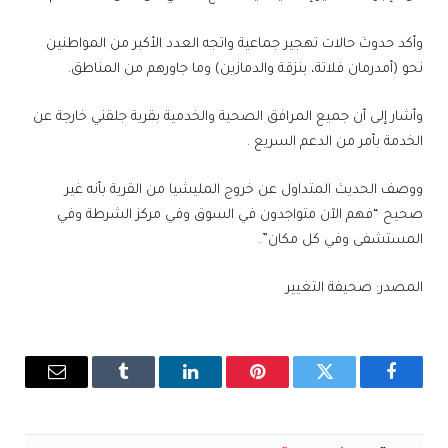
وأكد حدوث حالات تهجير جماعية واتجه العدد الأكبر من المواطنين
نحو (أمدرمان فلاتة، بنزقة والدمازين) وما جاورهم من المناطق.
وأشار إلى أن جميع المرافق الصحية والخدمية بقرية جلقني خارجة عن
الخدمة بأمر من الدعم السريع .
ووصف الحديث المتداول عن خروج المليشيا من القرية بأنه غير
صحيح “فهم الآن متواجدون في السوق وفي مركز الشرطة وفي
المستشفى وفي كل مكان”.
المصدر: صحيفة التغيير
فيسبوك
تويتر
بينتيريست
لينكدإن
Tumblr
البريد
الإلكترو