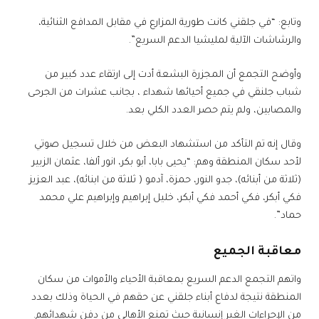
وتابع: “في جلقني كانت طورية المزارع في مقابل المدافع الثنائية،
والرشاشات الآلية لمليشيا الدعم السريع”.
وأوضح التجمع أن المجزرة البشعة أدت إلى ارتقاء عدد كبير من
شباب جلنقي في جميع أحيائها شهداء ، بجانب عشرات من الجرحى
والمصابين، ولم يتم حصر العدد الكلي بعد.
وقال إنه تم التأكد من استشهاد البعض من خلال تسجيل صوتي
لأحد سكان المنطقة وهم: “يحيى بابا، أبو بكر، انور ألفا، عثمان الزبير
(ثلاثة من أبنائه)، جدو النور، حمزة، آدمو ( ثلاثة من ابنائه)، عبد العزيز
فكي أبكر، فكي أحمد فكي أبكر، خليل إبراهيم وإبراهيم علي محمد
حماد”.
معاقبة الجميع
واتهم التجمع الدعم السريع بمعاقبة الأحياء والأموات من سكان
المنطقة نتيجة لدفاع أبناء جلقني عن حقهم في الحياة وذلك بعدد
من الإجراءات الغير إنسانية حيث تمنع الأهالي من دفن شهدائهم.