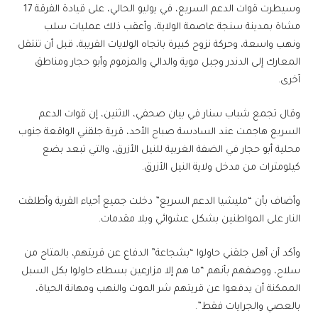
وسيطرت قوات الدعم السريع، في يوليو الحالي، على قيادة الفرقة 17
مشاة بمدينة سنجة عاصمة الولاية، وأعقب ذلك عمليات سلب
ونهب واسعة، وحركة نزوح كبيرة باتجاه الولايات القريبة، قبل أن تنتقل
المعارك إلى الدندر وجبل موية والدالي والمزموم وأبو حجار ومناطق
أخرى.
وقال تجمع شباب سنار في بيان صحفي، الاثنين، إن قوات الدعم
السريع هاجمت عند السادسة صباح الأحد، قرية جلقني الواقعة جنوب
محلية أبو حجار في الضفة الغربية للنيل الأزرق، والتي تبعد بضع
كيلومترات من مدخل ولاية النيل الأزرق.
وأضاف بأن “مليشيا الدعم السريع” دخلت جميع أحياء القرية وأطلقت
النار على المواطنين بشكل عشوائي وبلا مقدمات.
وأكد أن أهل جلقني حاولوا “بشجاعة” الدفاع عن قريتهم، بالمتاح من
سلاح، ووصفهم بأنهم “ما هم إلا مزارعين بسطاء حاولوا بكل السبل
الممكنة أن يدفعوا عن قريتهم شر الموت والنهب ومهانة الحياة،
بالعصي والجرايات فقط”.