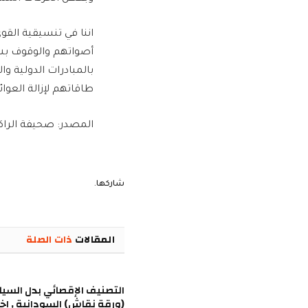
اننا في تنسيقية القو
أصواتهم والوقوف بشك
بالمبادرات الدولية و
طاقاتهم لإزالة العوا
المصدر: صحيفة الراك
شاركها.
المقالات
ذات الصلة
التصنيف الإقصائي بدل السي
(ورقة نقاش) السودانية , اخب