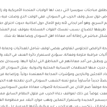
نطلاق مباحثات سويسرا التي دعت لها الولايات المتحدة الأمريكية ولا 
ض حول سبل وقف الحرب في السودان، ففي الوقت الذي وصلت فيه و
م السريع، وهو أمر ايجابي لأنه رفع الآمال حول امكانية حدوث اختراق ح
في طريقها للضياع، بسبب تمسك القوات المسلحة بموقف عدم المشار
ل مباشر في إطالة أمد معاناة اهل السودان ويضاعفها بلا شك.
ة الرافض للجلوس لتفاوض يفضي لوقف شامل للعدائيات وحماية ال
ليات مراقبة ملزمة وفعالة، سيؤدي لاستمرار دائرة العنف في البلاد و
زحين ويطيل من أمد معاناتهم في المناطق التي لجأوا اليها، وسيدخل
 حذرت منها المنظمات الانسانية المحلية والدولية. يمثل السودان الآن ا
لاعداد اللاجئين والنازحين ومؤشرات المجاعة المعتمدة دولياً، وبإضاعة ف
لاً جديداً مأساوياً يدفع ثمنه الشعب السوداني الدي تطحنه هذه الحر
ة موقفاً صم الآذان عن الاستجابة لأصوات معاناة ملايين السودانيي
عت عوضاً عن ذلك لمواقف دعاة الحرب من فلول النظام السابق ممن 
 ديسمبر المجيدة واستمرار التمكين ونهب موارد البلاد عبر منظومة ا
 التي تتكسب من هذه الحرب غير مبالية بآثارها المدمرة على البلاد 