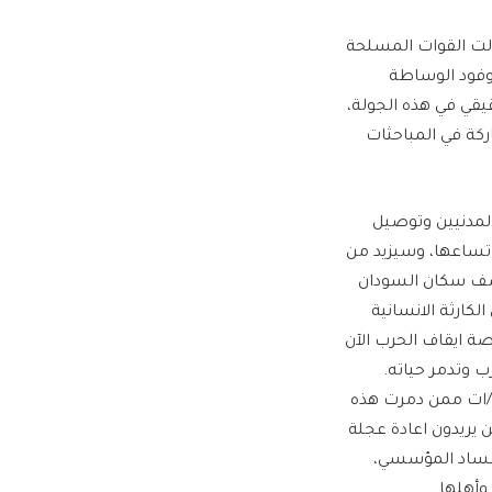
زالت القوات المسلحة
فود الوساطة
قيقي في هذه الجولة،
كة في المباحثات
مدنيين وتوصيل
اتساعها، وسيزيد من
 نصف سكان السودان
لكارثة الانسانية
رصة ايقاف الحرب الآن
ب وتدمر حياته.
ن/ات ممن دمرت هذه
يريدون اعادة عجلة
لفساد المؤسسي،
وأهلها.