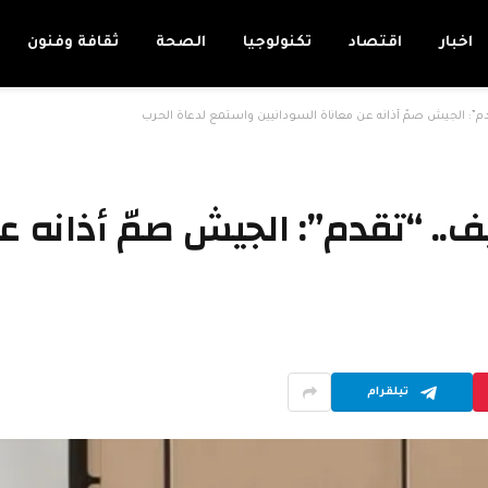
اخبار
اقتصاد
تكنولوجيا
الصحة
ثقافة وفنون
م”: الجيش صمّ أذانه عن معاناة السودانيين واستمع لدعاة الحرب
.. “تقدم”: الجيش صمّ أذانه ع
تيلقرام