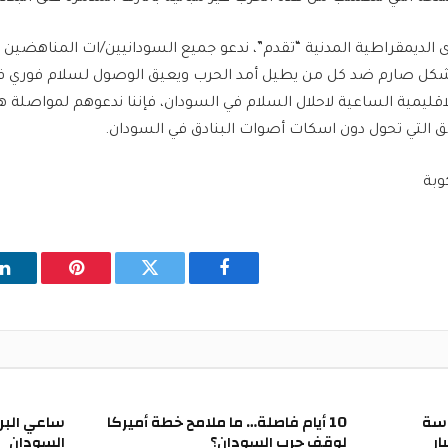
ى الديمقراطية المدنية “تقدم”، ندعو جميع السودانيين/ات المناهضين 
ل صارم ضد كل من يطيل أمد الحرب ويعيق الوصول لسلام فوري في الب
الاقليمية الساعية لاحلال السلام في السودان، فإننا ندعوهم لمواصلة 
ئق التي تحول دون اسكات أصوات البنادق في السودان.
وبة
فيسبوك
تويتر
بينتيريست
ل
اسة
10 أيام فاصلة… ما ملامح خطة أميركا
ساعي البريد
ار
لوقف حرب السودان؟
السودان