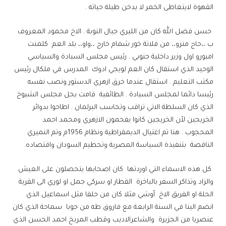
القهوة لايتعاطى الخمر لا يدخن طيلة حياته .
حسن فضل الله كان من الليري جبال النوبة . الاخ محمود المعروف
ب ،،حاج منزو،، من فلاتة خور شمام خارج ،،واو،، بلد العم كلمنت
امبورو اول وزير داخلية جنوبي . رئيس مجلس السيادة والسياسي
الوحيد الذي استقال كان العم لويجي ادوك المدرس في ملكال رئيس
مكتب التعليم . استقال عندما خرق ازهري الدستور ونصب نفسه
رئيسا دائما لمجلس السيادة . الطائفية قامت بحل مجلس الشيوخ
الذي كان السلطة الاتي تراقب وتحاسب البرلمان . اطاحوا بدوائر
الخريجين لأن الخريجين كانوا يفحمون الازهري ومحمد احمد
المحجوب . هنا تم اغتيال الديمقراطية ونظام 1956م وتم النميري
الناقصة بتنفيذة السياسة المصرية وتحطيم السودان واقتصاده.
كل هذه الاسماء التي اوردتها كان اصحابها يتحصلون على العيش
والزاد وتذاكر السفر بالباخرة القطار او سركي جمل او لوري الى القرية
الحلة او الفريق الاخ أوشي مثلا كان من حلفا مثل اسماعيل الذي
انضم الينا في السنة الرابعة مع فاروق طه من جوبا سماحة الذي كان
عنصريا من الجزيرة والشاعرالاديب وقطب المريخ احمد الحسن الذي