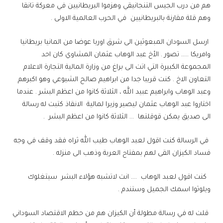
هم من درب الجيس التنجانيقي وهزموا البريطانيين في معركة تانقا
وهم قلة مقارنة بالبريطانيين في الحرب العالمية الاولى .
ارسل السودان المبعوثين الى شرق اوربا عوضا من المانيا بريطانيا
وامريكا ….. تصور . الأخ عبد الوهاب عثمان المشاوي كان احد
المجموعة الكبيرة التي اتت الى براغ من وزارة المالية التجارة الاعلام
التعاون الاخ . كنت قريبا جدا من ابراهيم صالح الشيوعي وهو اكبرهم
وعبد الوهاب وابراهيم عبيد الله ، الثلاثة كانوا من اعظم البشر . عندما
اختاروا عبد الوهاب عثمان ليصير وزيرا لمالية الانقاذ كتبت له رسالة
الى صديق يمكن قوقلتها … الثلاثة كانوا من اعظم البشر .
في الرسالة كنت اقول لعبد الوهاب طيب الله ثراه فقد وقف في وجه
فساد الكيزان القى لهم بمفتاح العربة وذهب الى منزله .
كنت اقول لعبد الوهاب …. انت لاتشبه هؤلاء البشر سيتغلوك
ويلوثوا اسمك الجميل وستندم .
قلت له في رسالة مطولة أن الكيزان هم من حطم الاقتصاد السوداني