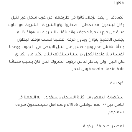
افكارنا .
تصادف ان بعد الزملاء كانوا في طريقهم من غرب ملكال عبر النيل
وكان البنطون قد تعطل . اضطروا لركو الشروك . الشروك هو قارب
عبارة عن جزع شجرة مجوف .وقد ينقلب الشروك بسهولة اذا لم
يجلس الجميع بتوازن وبدون حركة . غضبنا لسبب توقف البطون
وبدأنا نناقش عدم وجود جسور على النيل الابيض في الجنوب ووعدنا
انفسنا باننا عندما نكمل دراستنا سنتكاتف لبناء الكثير من الكباري
على النيل ولن يخاطر الناس بركوب الشروك الذي كان يسبب مصائبا
عادة عندما يهاجمه فرس البحر.
كركاسة
سيتضايق البعض من كثرة الاسماء وسيقولون ايه البهمنا في
الناس ديل؟؟ انهم مواطني 1956م ولهم اهل سيسعدون بقراءة
اسماءهم .
المصدر: صحيفة الراكوبة