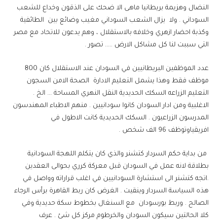
النضال وهزيمة بريطانيا ماهى الا ضحك على الذقون وخداع للشعب
السوداني . ولا يزال الشعب السوداني مغيب وضائع بين الطائفية
وكذبة احضار ازهري وخلافه بالاستقلال ، وهم يدعون للاتحاد مع مصر
التي سببت لنا كل مشاكل الارض ….. تصور .
عدد الموظفين البريطانيين في السودان عند الاستقلال كان 800
موظف فقط وهذا يشمل التعليم الادارة الصحة الامن السجون
التعليم الزراعه السكك الحديدية النقل النهري المساحة … الخ .
الاغلبية ومن ادار السودان كانوا سودانيين . منهم الاطباء المهندسون
المدرسون الزراعيون . السكك الحديدية كانت الاطول في
افريقياوتوظف 96 الف شخص .
من بداية حكم السردار كتشنر والذي كان يتكلم اللهجة السودانية
بطلاقة لانه عمل في السودان قبل معركة كرري بحوالى العقدين
.اتجه كتشنر الى استشارة السودانيين في اغلب قراراته وواصل في
هذه السياسة السردار وينقيت . الغرض كان ربط القاهرة برأس الرجاء
الصالح . وربط بورسودان مع السنغال بخطوط سكة حديدية وفي
كلا الحالتين سيكون السودان والخرطوم مركز كل شئ . عرف