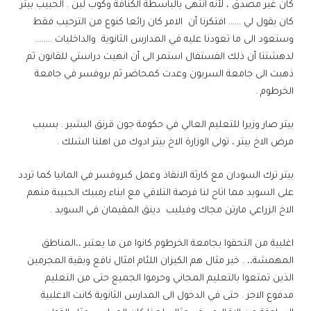
كان غير مصدق ، لأنه انتهى بالباسطة الكنافة وكوب لبن . الحبيب بيتر
كان يقول لي …… افتكرنا أن الامر كان رائعا كنوع من الترحيب فقط
وسنعود الى ما تعودنا عليه في المدارس الثانوية والداخليات ……..
لدهشتنا أن ذلك الفستفال استمر الى أن انهيت دراستي للقانون ثم
ذهبت الى جامعة السربون وعدت كمحاضر ثم بروفسر في جامعة
الخرطوم .
بيتر صار وزيرا للتعليم العالي في حكومة جون قرنق البشير . بسبب
مرض الاخ بيتر ، تولى الوزارة الاخ بيتر ادوك من اهلنا الشلك .
بيتر ترك السودان مع كارثة الانقاذ وعمل كبروفسر في المانيا كما تردد
على السويد مما اتاح لنا فرصة التلاقي مع ابناء رمبيك الحبيبة منهم
الاخ الزراعي مارتن مجاك وفيليب دينق المقيمان في السويد .
اغلبية من التحقوا بجامعة الخرطوم كانوا من ما يعتبر ،،المناطق
المهمشة،، . خير مثال هم الكيزان اللئام امثال نافع وبقية المجرمين
الذين تمتعوا بالتعليم المجاني وحرموا الجميع حتى من التعليم
مدفوع الاجر . حتى في الدخول الى المدارس الثانوية كانت الاغلبية