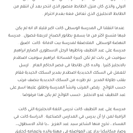
الاولي والذي كان منزل الظابط منصور الذي انتحر بعد أن انتقم من
الطابط الانجليزي الذي تعامل معه بعدم احترام .
عندما انتقلنا الى المدرسة الوسطى كانت اكبر قليلا الا انه لم يكن
فيها متسع اكثر من ما يسمع بطابور الصباح لاربعة فصول . مدرسة
النهضة الوسطى الملاصقة لمدرسة بيت الامانة كانت اضيق .
مدرسة على عبد اللطيف وناظرها الرجل الاسطورى الصارم ابراهيم
سوميت في بانت لم تكن كبيرة المساحة .ابراهيم سوميت اصطدم
بالانجليز كثيرا . والده كان ظابطا فى فصر الحاكم العام . ارسل
للعمل في السكك الحديدية اصطدم بمدير السكك الحيدية فقام
بقلب طاولة المدير . تم طرده من السكك الحديدية بنصف مرتب
حسب اللوائح . رفض المرتب وانشأ المدرسة واطلق عليها اسم على
عبد اللطيف عدو الانجليز . حسب اللوائح لم يكن هذا مرفوضا .
مدرسة على عبد اللطيف كانت تدرس اللغة الانجليزية التي كانت
الزامية لمن ارا أن يدرس في المدارس الصناعية . الدراسة كانت في
المساء ، تخرج منها الشاعر سيد عبد العزيز ،،يا قائد الاسطول،،.
وصار ميكانيكيا بدلا عن المواصله في مهنة والده واعمامه كحلاق