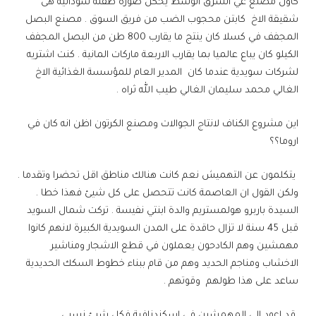
كاول مصنع غي الشرق الوسط يحكل صورة طفلة سودانية هى
شقيقة الاخ كابتن محجوب الضب من فريق السوق . مصنع البصل
المجفف في كسلا كان ينتج ما يقارب 800 طن من البصل المجفف
الكيلو كان يباع عالميا بما يقارب الاربعة ماركات المانية . كنت اشتريه
لشركات سويدية عندما كان المدير العام للمؤسسة الغذائية الاخ
الغالي محمد سليمان الغالي طيب الله ثراه .
اين مشروع الكناف لانتاج الجوالات ومصنع الكرتون اظن انه كان في
اروما؟؟
يتكلمون عن التهميش نعم كانت هنالك مناطق اقل تحضرا وتقدما .
ولكن القول ان العاصمة كانت تتحصل على كل شيئ فهذا خطا .
السيدة باربرو هولمستريم والدة ابنتي نفيسة . تركت شمال السويد
قبل 45 سنة لا تزال حاقدة على المدن السويدية الكبيرة لانهم كانوا
مهمشين وهم الكادحون يعملون في قطع الاشجار ومناشير
الاخشاب ومناجم الحديد وهم من قام ببناء خطوط السكك الحديدية
ساعد على هذا طولهم وقوتهم .
قد اعود الى المهمشين في اسكندنافية فكل شيئ نسبي .