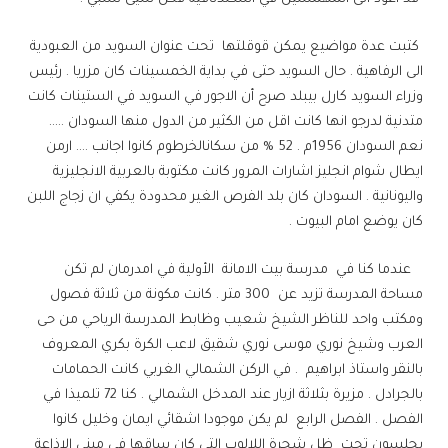
كتبت عدة مواضيع يمكن قوقلتها تحت عنوان السويد من العبودية
الى الرفاهية . حال السويد حتى في بداية الخمسينات كان مزريا . رئيس
وزراء السويد كارل بيبلد صرح أن الاجور في السويد في الستينات كانت
متدنية لدرجو انها كانت اقل من الكثير من الدول منها السودان …..
نعم السودان 1956م . 52 % من سكانالخرطوم كانوا اجانب …. ارمن
ايطال شوام انجليز اشارات المرور كانت مكتوبة بالعربية الانجليزية
واليونانية . السودان كان بلد الفرص الغير محدودة يكفي ان زجاج اللبن
كان يوضع امام البيوت .
عندما كنا في مدرسة بيت الامانة الأولية في امدرمان لم تكن
مساحة المدرسة تزيد عن 300 متر . كانت مكونة من ثلاثة فصول
ومكتب واحد للناظر الشيخ شعيب وظابط المدرسة الرياحي من حى
العرب وشيخ نوري موسى نوري شقيق لاعب الكرة بكري المعروف
بالنقر واستاذ ابراهيم . في الركن الشمالي الغربي كانت الحمامات
بالجرادل . مزيرة بثلاثة ازيار عند المدخل الشمالي . كنا 72 تلميذا في
الفصل . الفصل الرابع لم يكن موجودا اشقائي ايمان وخليل كانوا
يجلسون تحت ظل شجرة اللالوب التي كان ساقها في مبنى الاذاعة