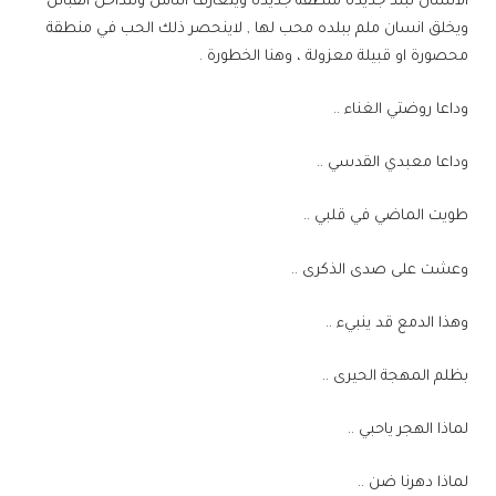
الانسان لبلد جديدة منطقة جديدة ويتعارف الناس وتتداخل القبائل
ويخلق انسان ملم ببلده محب لها , لاينحصر ذلك الحب في منطقة
محصورة او قبيلة معزولة ، وهنا الخطورة .
وداعا روضتي الغناء ..
وداعا معبدي القدسي ..
طويت الماضي في قلبي ..
وعشت على صدى الذكرى ..
وهذا الدمع قد ينبيء ..
بظلم المهجة الحيرى ..
لماذا الهجر ياحبي ..
لماذا دهرنا ضن ..