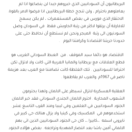
البريطانيون أن السودانيين الذي خبروهم جيدا لن ينصاعوا اذا لم
يعاملوهم باحترام ، ولن تنجح خطة البريطانيين اذا فرضوا الامر بالقوة.
الاحتقار الذي مورس في بعض المستعمرات ، لم يكن يسمح
للافارقة أن يرتقوا لاكثر من رتبة الجاويش فقط في السودان وصل
السودنيون الى رتبة الميجر ونحن لم نستطع أن نحافظ حتى على
حدودنا حريتنا اقتصادنا وكرامتنا اليوم .
الاقتصاد هو دائما سيد الموقف . من العبط السوداني الغريب هو
قطع العلاقات مع بريطانيا والمانيا الغربية التي كانت ولا لاتزال تكن
احتراما للسودانيين . تلك الغلطة كانت تضامننا مع العرب بعد هزيمة
ناصر في 1967م. والعرب لم يقاطعوا .
العقلية العسكرية لاتزال تسيطر على الالمان ولهذا يحترمون
الشعوب المحاربة . احترم الالمان الجندي السوداني فقد خبر الالمان
الجنود السودانيين في العلمين وفي ليبيا ومنذ القرب التاسع عشر .
استخدموهم في المكسيك وفي كينيا ولا يزال هنالك حى كبير في
نايروبي اسمه ،،كابيرا ،، كان حى الجنود السودانيين الذين اتى بهم
الالماني أمين باشا بعد انتصار المهدية وتراجعه . بعض هؤلاء الجنود