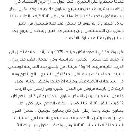
عندما سيطروا على النميري . كنت اقول …. أن خريج الاقتصاد كان
يوظف مباشرة بعد تخرجه بمرتبع يساوي 45 جنيها. وهذا يكفي ايجار
بيت معقول بخمسة عشر جنيها لا يقل عن ثلاثة غرف . الطبيب يبدأ
ب 55 جنيها واذا لم يتوفر له السكن عند اهله فسيكن في الميز
بالقرب من المستشفي. ولن يستمر هذا كثيرا ويمكنه ان يتزوج بعد
سنتين وان يمتلك سيارة بالاقصاد .
اقل وظيفة في الحكومة كان مرتبها 975 قرشا زائدا الحلاوة تصل الى
12 جنيها هذا يشمل الكناس المراسلة وكل العمال الغير متدربين .
الدرجة الثانية مرتبها 14 و45 قرشا . من يلتحق بعد المدرسة الوسطى
بالبريد المحاسبة مدرسةالنقل الميكانيكي النسيج … الخ يتخرج وهم
في السابعة او الثامنة عشر ومرتبه 24 جنيها ونصف الجنيه . رطل
الزيت كان باربعه قروش في المدن الكبيرة وهو ارخص في الارياف
والمدن الصغيرة . رطل السكر يساوي اربعة قروش كيلو اللحم كان
12 قرشا للبقر و16 قرشا للضان . الرغيف الحجم الذي يكفي رجلا
يساوي قرشا واحدا رطل اللبن كان يساوي قرشين . صحن الفول
مع الرغيف قرشين . الطعمية خمسة بتعريفة . هذا في الستينات .
السينما تكلف للشباب ثلاثة قروش ونصف . دخول دار الرياضة 3