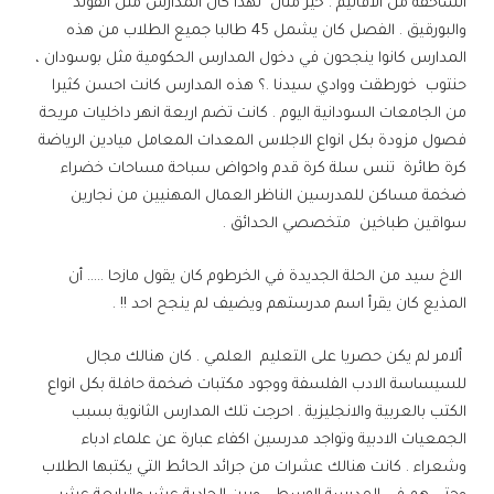
الساحقة من الاقاليم . خير مثال لهذا كان المدارس مثل القولد
والبورقيق . الفصل كان يشمل 45 طالبا جميع الطلاب من هذه
المدارس كانوا ينجحون في دخول المدارس الحكومية مثل بوسودان ،
حنتوب خورطقت ووادي سيدنا .؟ هذه المدارس كانت احسن كثيرا
من الجامعات السودانية اليوم . كانت تضم اربعة انهر داخليات مريحة
فصول مزودة بكل انواع الاجلاس المعدات المعامل ميادين الرياضة
كرة طائرة تنس سلة كرة قدم واحواض سباحة مساحات خضراء
ضخمة مساكن للمدرسين الناظر العمال المهنيين من نجارين
سواقين طباخين متخصصي الحدائق .
الاخ سيد من الحلة الجديدة في الخرطوم كان يقول مازحا ….. أن
المذيع كان يقرأ اسم مدرستهم ويضيف لم ينجح احد !! .
ألامر لم يكن حصريا على التعليم العلمي . كان هنالك مجال
للسيساسة الادب الفلسفة ووجود مكتبات ضخمة حافلة بكل انواع
الكتب بالعربية والانجليزية . احرجت تلك المدارس الثانوية بسبب
الجمعيات الادبية وتواجد مدرسين اكفاء عبارة عن علماء ادباء
وشعراء . كانت هنالك عشرات من جرائد الحائط التي يكتبها الطلاب