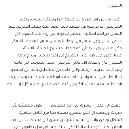
الحمير .
اغلب مدارس امدرمان كانت ضيقة جدا وتكتظ بالتلاميذ واغلب
المدرسين لم يدرسوا في معهد بخت الرضا حيث يتعلم المدرس علم
النفس الرياضة اساليب التعليم الحديثة .من رواد تلك الايقونة كان
عوض ساتي واول سفير في بريطانيا ورئيس فريق الموردة . المفكر
مكي عباس اول سوداني كمحافظ لمشروع الجزيرة . الاستاذ
عبدالرحمن على طه الوزير للتعليم في زمن الانجليز رسام مجلة
الصبيان كان والفنانة الاء كامل شرحبيل احمد. المدرسة التي كانت
رحبة كانت مدرسة الرشاد والتي كانت نزل سلاطين باشا في المهدية
ثم الناطر على الجلة واخيرا قام سعد ابو العلا بشراء المدرسة باربعة
الف جنيه ، هدم المدرسة !! وبنى فيها قصره الذي صار مركز حزب الامة
.
ذهبت الى ملكال الاميرية التي من المفروض ان تكون مهمشة لأني
تمردت ورفضت ان احلق شعري صلعة كما قرر الناظر. سافرت
لملكال وحدي وانا في الثانية عشر من عمري لأن البلد كانت في غاية
الامان . كنت اقوم بتلك الرحلة كل سنة ولم يكن اهل يخافون على