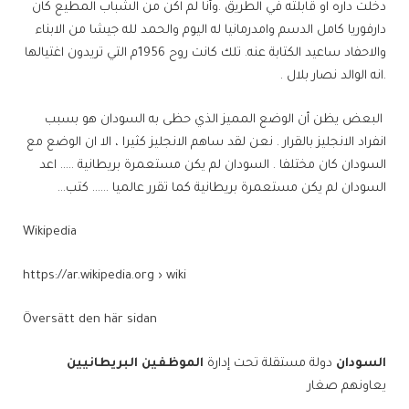
دخلت داره او قابلته في الطريق .وأنا لم اكن من الشباب المطيع كان
دارفوريا كامل الدسم وامدرمانيا له اليوم والحمد لله جيشا من الابناء
والاحفاد ساعيد الكتابة عنه. تلك كانت روح 1956م التي تريدون اغتيالها
.انه الوالد نصار بلال .
البعض يظن أن الوضع المميز الذي حظى به السودان هو بسبب
انفراد الانجليز بالقرار . نعن لقد ساهم الانجليز كثيرا ، الا ان الوضع مع
السودان كان مختلفا . السودان لم يكن مستعمرة بريطانية ….. اعد
السودان لم يكن مستعمرة بريطانية كما تقرر عالميا …… كتب…
Wikipedia
https://ar.wikipedia.org › wiki
Översätt den här sidan
السودان
دولة مستقلة تحت إدارة
الموظفين البريطانيين
يعاونهم صغار