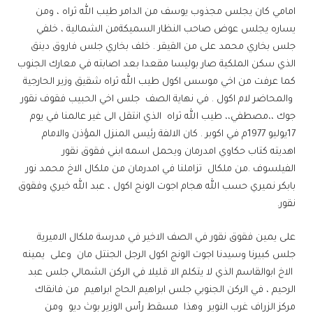
امامي كان يجلس مجذوب يوسف من الدامر طيب الله ثراه ، ومن
يساره يجلس عوض صاحب النظار السميكةمن الشمالية ، خلفي
جلس بخاري محمد على من القيقر . خلف بخاري جلس فاروق دينق
الذي سكن الملكية صار بوليسا مقعدا بعد اصابته في معارك الجنوب
كما عرفت من اخي موسس اكول طيب الله ثراه شقيق وزير الحارجية
والمحاضر لام اكول . في نهاية الصف جلس اخي الحبيب فقوف نقور
جوك ،،مصطفي،، طيب الله ثراه الذي انتقل الى غير عالمنا في يوم
17يوليو 1977م في اكوبر . كان الالفة رئيس المنزل المؤذن والامام
اهديته كتاب حكاوي امدرمان ويحمل اسمه ابني فقوق نقور
الفيلسوف .من ملكال تزاملنا في امدرمان من ملكال الاخ محمد نور
بابكر نميري حسب الله هجام اجوت الونج اكول ، عبد الله خيري وفقوق
نقور.
على يمين فقوق نقور في الصف الاخير في مدرسة ملكال الاميرية
جلس كبيرنا وسيدنا اجوت الونج اكول الرجل الجنتل مان وعلى يمينه
الاخ ابوالقاسم الذي لا يتكلم الا قليلا في الركن الشمالي جلس عبد
الرحيم ، في الركن الجنوبي جلس ابراهيم الحاج ابراهيم من فانقاك
مركز الزراف غرب النوير وهذا مسقط رأس الوزير بوث ديو ومن