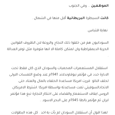
الموظفين
… وفي الجنوب
كانت
السيطرة
البريطانية
أقل منها في الشمال .
نهاية اقتباس.
السودانيون هم من خلقوا ذلك النجاح والروعة لان الظروف القوانين
الحرية الديمقراطية وان لمتكن كاملة الا انها متوفرة مثل توفر العدالة
.
استقلال المستعمرات المحميات والسودان الذي كان فقط تحت
الادارة حدد في مؤتمر نيوفاوندلاند 1941م عند وضع اللمسات الاولى
لحلف الناتو قررت امريكا مساعدة الحلفاء بالمال والعتاد حتى
الاتحادالسوفيتي تمت مساعدته بواسطة امريكا .اشترط الامريكان
الروس ايقاف الاستعمار والقضاء على احتكار التجارة تبع هذا مؤتمر
ايران ثم مؤتمر يالطا 1945م على البحر الاسود ..
لهذا اقول أن استقلال السودان لم يأت به احد . كل هذه البطولات