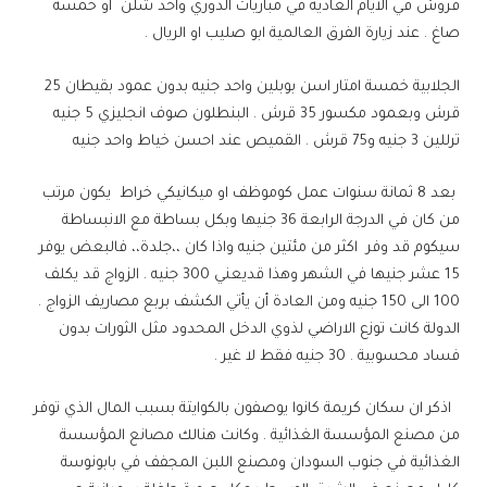
قروش في الايام العادية في مباريات الدوري واحد شلن او خمسة
صاغ . عند زيارة الفرق العالمية ابو صليب او الريال .
الجلابية خمسة امتار اسن بوبلين واحد جنيه بدون عمود بقيطان 25
قرش وبعمود مكسور 35 قرش . البنطلون صوف انجليزي 5 جنيه
ترللين 3 جنيه و75 قرش . القميص عند احسن خياط واحد جنيه
بعد 8 ثمانة سنوات عمل كوموظف او ميكانيكي خراط يكون مرتب
من كان في الدرجة الرابعة 36 جنيها وبكل بساطة مع الانبساطة
سيكوم قد وفر اكثر من مئتين جنيه واذا كان ،،جلدة،، فالبعض يوفر
15 عشر جنيها في الشهر وهذا قديعني 300 جنيه . الزواج قد يكلف
100 الى 150 جنيه ومن العادة أن يأتي الكشف بربع مصاريف الزواج .
الدولة كانت توزع الاراضي لذوي الدخل المحدود مثل الثورات بدون
فساد محسوبية . 30 جنيه فقط لا غير .
اذكر ان سكان كريمة كانوا يوصفون بالكوايتة بسبب المال الذي توفر
من مصنع المؤسسة الغذائية . وكانت هنالك مصانع المؤسسة
الغذائية في جنوب السودان ومصنع اللبن المجفف في بابونوسة