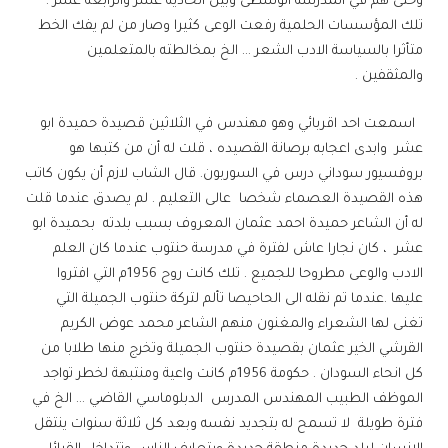
وحتى هم في المدرسة الوسطى وبين الحادية عشر والرابعة عشر .
تلك المؤسسات الحلمية رفعت الوعى كثيرا وصار من لم يفك الخط
متأثرا بالسياسة الادب الشعر … الخ بمخالطته بالمتعلمين
والمثقفين .
اسمعت احد اقربائي وهو مهندس في الثلاثين قصيدة حميدة ابو
عشر وابدى اعجابه برصانة القصيده ، قلت له أن من كتبها هو
بروفسيور سوداني درس في السوربون. قال الشاب لازم أن يكون كاتب
هذه القصيدة العصماء شخصا عالى التعليم . لم يصدق عندما قلت
له أن الشاعر حميدة احمد عثمان المعروف بسبب بلدته بحميدة ابو
عشر ، كان نجارا عاش لفترة في مدرسة حنتوب عندما كان العلم
الادب والوعى مطروحا للجميع . تلك كانت روح 1956م التي افتروا
عليها .عندما تم نقله الى الحاحيصا تألم لتركة حنتوب الجميلة التي
تغنى لها الشعراء والمغنون منهم الشاعر محمد عوض الكريم
القرشي الخير عثمان بقصيدة حنتوب الجميلة وتخرج منها طلابا من
كل انحاء السودان . حكومة 1956م كانت واعية ومنتبهة لخطر تواجد
الموظف الطبيب المهندس المدرس الدبلوماسي القاضي … الخ في
فترة طويلة لا تسمح له بتجديد نفسه وبعد كل ثلاثة سنوات ينتقل