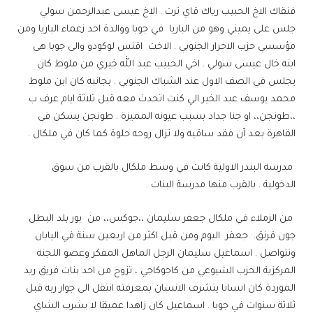
فنقاك الاخ الحبيب رياك قاي ترت . الاخ عيسى عبدالرحمن سولي
جلس على يميني وهو من الباريا في جوبا ووالدة احد زعماء الباريا ومن
مؤسسي حزب الاحرار الجنوبي . الاخت اقنس لوكودو والى جوبا هى
ابنه خال عيسى سولي . اخي الحبيب عبد الله خيري من ملوط كان
يجلس في الصف الاول عند الشباك الجنوبي . بجانبه كان ابن ملوط
محمد يوسف عبد الخير الي كنت اتحدث معه قبل ثلاثة ايام عرف ب
،،طونجن،، او جنا جداد بسبب عيونه المميزة . طونجن يسكن في
القاهرة بعد أن فقد ساقيه ولا تزال روحه حلوة كما كان في ملكال .
مدرسة البندر الاولية كانت في وسط ملكال بالقرب من سوق
الدخولية . بالقرب منها مدرسة البنات .
من الزملاء في ملكال جعفر سليمان ،،جوكس،، من بور بلد البطل
جون قرنق. جعفر اليوم ومن قبل اكثر من اربعين سنة في اليابان
ونتواصل . اسماعيل سليمان الرجل الماهل المفكر وعضو اللجنة
المركزية الحزب الشيوعي من كاجوكاجي ، تزوح من احد بنات فريق ريد
الموردة كان انسانا يتشرف الانسان بمعرفته انتقل الى جوار ربه قبل
ثلاثة سنوات في جوبا . اسماعيل كان زاهدا عميقا لا يشرب الشاي