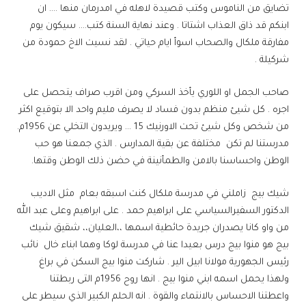
تضايق من الناموس وكتب قصيدة لاهله في امدرمان منها …. ان
ابنكم قد ذاق العذاب اشتاتا . وعند نهاية السنة كتب…. سيكون يوم
مفارقة ملكال والصحاب اسوأ ايام حياتي . لقد نسيت الاخ حمودة من
شركيلة .
صاحب الجمل او اللوري يأخذ السركي ومن اقرب صراف يتحصل على
اجره . كل شيئ منظم بدون فساد لا يصرف مليم واحد الا بتوقيع اكثر
من شخص وكل شيئ تحت الاورنيك 15 … ويريدون التخلي عن 1956م.
مدرستنا لم تكن مختلفة عن بقية المدارس . الذي جمعنا هو حب
الوطن واحساسنا بالامن والطمأنينة في حضن ذلك الوطن وقتها.
شيك بيج زاملني في مدرسة ملكال كنت اسبقه بعام مثل الاديب
الدكتور السفيرالسياسي على ابراهيم حمد . على ابراهيم وعلى عبد الله
من واو كانا يصدران جريدة حائطية اسمها ،،العليان،، شقيق شيك
بيج هو منوا بيج درس بعيدا عنا في مدرسة لوكا وهما ابناء خال نائب
رئيس الجهورية مولانا ابيل الير . شاركت منوا بيج السكن في براغ
ولهذا يحمل اسمه ابني منوا بيج . انها روح 1956م التى ربطتنا
واعطتنا الاحساس بالانتماء والقوة . انه الحلم الكبير الذي سيطر على