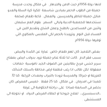
لانها دولة 1956م حيث الامن والازدهار . في ملكال وجدت مدرسة
جميلة من الطوب الاحمر بميادين شاسعة للكرة كرة السلة والعدو
.منازل جميلة للناطر والمدرسين والعمال . قاعة طعام ضخمة
نستخدمها للجمعية الادبية وليالي السمر . يقوم العم سليمان
واثنين من المساعدين بالطبخ وعمل الشاي وتقديم اللبن في
المساء قبل النوم وتزويدنا بالجمر لكي الملابس بالمكاوي التي
توفرها دولة 1956م.
بعض التلاميذ كان لهم طعام خاص عبارة عن الكبدة والبيض
بسبب فقر الدم .كانت لنا ثلاثة عنابر جميلة نزود بدولاب ابيض بمفتاح
سرير خشبي مريح بطانيتين من الصوف الجيد ناموسية حمامات
معقولة. لكل طالب اذا رغب قطعة ارض محاطة بالسلك الشائك
كمزرعة او جبراكا. والمدرسة تزودنا بالتيراب ومعدات الزراعة كنا 72
تلميذا في امدرمان . في ملكال كنا 25 فقط . خميس الممرض كان
يحضر في السابعة صباحا على دراجته الحكومية الى غرفة
،،الدسبنسري،، لعلاج جروحنا او اعطاء المريض الدواء . او تحويله الى
المستشفى .