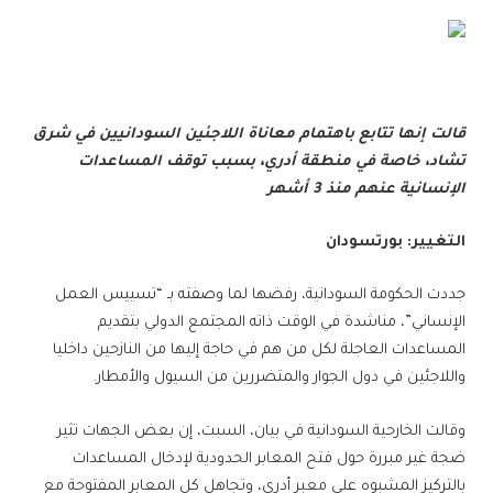
قالت إنها تتابع باهتمام معاناة اللاجئين السودانيين في شرق
تشاد، خاصة في منطقة أدري، بسبب توقف المساعدات
الإنسانية عنهم منذ 3 أشهر
التغيير: بورتسودان
جددت الحكومة السودانية، رفضها لما وصفته بـ “تسييس العمل
الإنساني”، مناشدة في الوقت ذاته المجتمع الدولي بتقديم
المساعدات العاجلة لكل من هم في حاجة إليها من النازحين داخليا
واللاجئين في دول الجوار والمتضررين من السيول والأمطار.
وقالت الخارحية السودانية في بيان، السبت، إن بعض الجهات تثير
ضجة غير مبررة حول فتح المعابر الحدودية لإدخال المساعدات
بالتركيز المشبوه على معبر أدري، وتجاهل كل المعابر المفتوحة مع