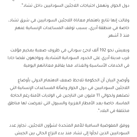
دول الجوار، وتهمل احتياجات اللاجئين السودانيين داخل تشاد”.
وقالت إنها تتابع باهتمام معاناة اللاجئين السودانيين في شرق تشاد،
خاصة في منطقة أدري، بسبب توقف المساعدات الإنسانية عنهم
منذ 3 أشهر.
ويعيش نحو 192 ألف لاجئ سوداني في ظروف صعبة بمخيم مؤقت
قرب مدينة أدري على الحدود السودانية التشادية، ويواجهون نقصا حادا
في الخدمات الأساسية والغذاء، مما يفاقم معاناتهم اليومية.
وأوضح البيان أن الحكومة تلاحظ ضعف الاهتمام الدولي بأوضاع
اللاجئين السودانيين في دول الجوار وضآلة المساعدات الإنسانية التي
تصلهم ولحوالي 11 مليون من النازحين في الولايات الآمنة رغم الحاجة
الماسة، خاصة بعد الأمطار الغزيرة والسيول التي تعرضت لها مناطق
مختلفة في البلاد”.
ووفق المفوضية السامية للأمم المتحدة لشؤون اللاجئين، تجاوز عدد
السودانيين الذين لجأوا إلى تشاد منذ بدء النزاع الحالي بين الجيش