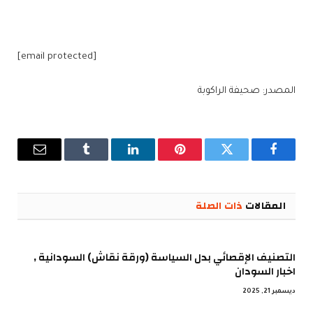
[email protected]
المصدر: صحيفة الراكوبة
فيسبوك
تويتر
بينتيريست
لينكدإن
Tumblr
البريد
الإلكترو
المقالات
ذات الصلة
التصنيف الإقصائي بدل السياسة (ورقة نقاش) السودانية ,
اخبار السودان
ديسمبر 21, 2025