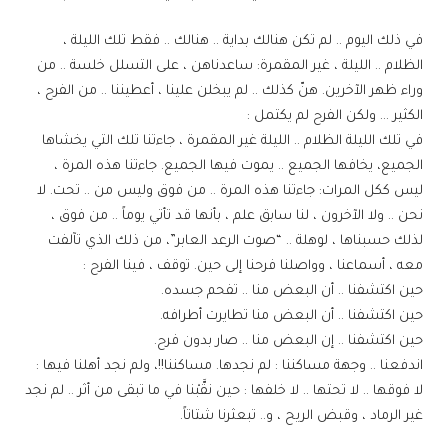
في ذلك اليوم .. لم تكن هنالك بداية .. هنالك .. فقط تلك الليلة ،
الظلام .. الليلة ، غير المقمرة: ساعدناهن ، على التسلل خلسة .. من
وراء ظهر الآخرين. هنّ كذلك .. لم يبخلن علينا ، أعطيننا .. من الفرح ،
الكثير … ولكن الفرح لم يكتمل :
في تلك الليلة الظلام .. الليلة غير المقمرة ، جاءتنا تلك التي يخشاها
الجميع، يخافها الجميع .. يموت فيها الجميع. جاءتنا هذه المرة ،
ليس ككل المرات: جاءتنا هذه المرة .. من فوق وليس من .. تحت. لا
نحن .. ولا الآخرون ، لنا سابق علم ، بأنها قد تأتي يوماً .. من فوق ،
لذلك حسبناها ، لوهلة .. “صوت الرعد العابر”، من ذلك الذي تآلفت
معه ، أسماعنا ، وواصلنا فرحنا إلى حين. توقف ، فينا الفرح :
حين اكتشفنا .. أن البعض منا .. تفحم جسده.
حين اكتشفنا .. أن البعض منا تطايرت أطرافه.
حين اكتشفنا .. إن البعض منا .. صار بدون فرح.
اندفعنا .. وجهة مساكننا : لم نجدها. مساكننا!!، ولم نجد أهلنا فيها :
لا فوقها .. لا تحتها .. لا خلفها : حين نقَّبْنا في ما تبقى من أثر .. لم نجد
غير الرماد ، وقبض الريح ، و.. تبعثرنا شتاتاً.