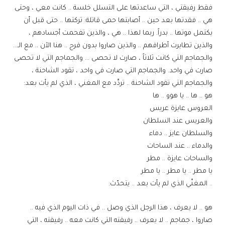
فقط رفيقتي ، التي ساعدتها على التسلل خلسة .. كانت معي ، وحتى
هي .. فقدتها بعد حين .. أصابتها حمى قاتلة: تركتها .. حتى قبل أن
يكتمل موتها .. بدراً. ربما لهذا .. هي ، والذين تفحمت أجسادهم ،
والذين تطايرت أطرافهم .. والذين صاروا بدون فرح .. هنا الآن .. مع الـ…
والجماجم التي كانت ثلاثاً ، صارت لا تحصى … والجماجم التي لا تحصى
صارت في واحد. والجماجم التي صارت في واحد ، تقود الشاحنة ،
والجماجم التي تقود الشاحنة .. تردِّد مع المغني ، الذي لم يأت بعد:
هو .. ها .. يا هوو .. ها
العروس عايزة عريس
والعريس عند السلطان
والسلطان عايز .. دماء
والدماء .. عند الساحات
والساحات عايزة .. مطر
يا مطر .. يا مطر .. يا مطر
.. المغنّي الذي لم يأت بعد .. يتحدّث:
هو .. لا يعرف ، هذا الرجل الذي وصل .. في ذات اليوم الذي فيه ..
صاروا ، جماجم .. لا يعرف .. رفيقته التي كانت معه .. رفيقته ، التي