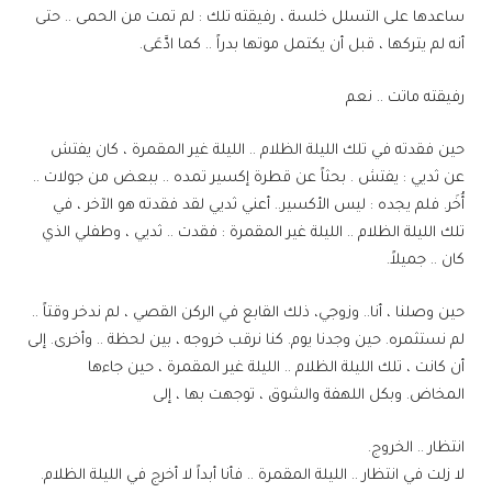
ساعدها على التسلل خلسة ، رفيقته تلك : لم تمت من الحمى .. حتى
أنه لم يتركها ، قبل أن يكتمل موتها بدراً .. كما ادَّعَى.
رفيقته ماتت .. نعم
حين فقدته في تلك الليلة الظلام .. الليلة غير المقمرة ، كان يفتش
عن ثديي : يفتش . بحثاً عن قطرة إكسير تمده .. ببعض من جولات ..
أُخَر. فلم يجده : ليس الأكسير.. أعني ثديي لقد فقدته هو الآخر ، في
تلك الليلة الظلام .. الليلة غير المقمرة : فقدت .. ثديي ، وطفلي الذي
كان .. جميلاً.
حين وصلنا ، أنا.. وزوجي، ذلك القابع في الركن القصي ، لم ندخر وقتاً ..
لم نستثمره. حين وجدنا يوم. كنا نرقب خروجه ، بين لحظة .. وأخرى. إلى
أن كانت ، تلك الليلة الظلام .. الليلة غير المقمرة ، حين جاءها
المخاض. وبكل اللهفة والشوق ، توجهت بها ، إلى
انتظار .. الخروج.
لا زلت في انتظار .. الليلة المقمرة .. فأنا أبداً لا أخرج في الليلة الظلام.