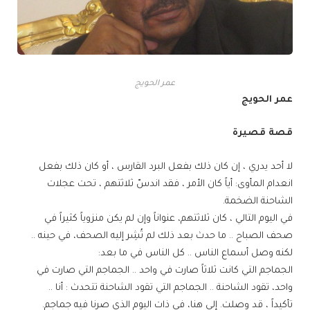
عمر الحويج
عمر الحويج
قصة قصيرة
لا أحد يدري ، إن كان ذلك بفعل البرد القارس ، أو كان ذلك بفعل
انعدام المأوى: أياً كان الأمر ، فقد اندسّ ثلاثتهم ، تحت عجلات
الشاحنة الضخمة.
في اليوم التالي ، كان ثلاثتهم، عنواناً وإن لم يكن منزوياً كثيراً في
صحف الصباح .. ما حدث بعد ذلك لم تُشِر إليه الصحف، في حينه ..
لكنه وصل أسماع الناس .. كل الناس في ما بعد:
الجماجم التي كانت ثلاثاً صارت في واحد .. الجماجم التي صارت في
واحد، تقود الشاحنة .. الجماجم التي تقود الشاحنة تتحدث : أنا ..
تأكيداً ، قد وصلت. إلى هنا، في ذات اليوم الذي صرنا فيه جماجم.