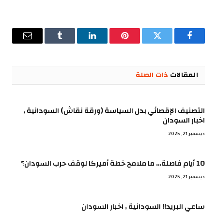
فيسبوك
تويتر
بينتيريست
لينكدإن
Tumblr
البريد
الإلكترو
المقالات
ذات الصلة
التصنيف الإقصائي بدل السياسة (ورقة نقاش) السودانية ,
اخبار السودان
ديسمبر 21, 2025
10 أيام فاصلة… ما ملامح خطة أميركا لوقف حرب السودان؟
ديسمبر 21, 2025
ساعي البريد!! السودانية , اخبار السودان