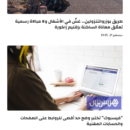
طريق بوزروالتنزولين… غشّ في الأشغال ولا مبالاة رسمية
تعمّق معاناة الساكنة بإقليم زاكورة
ديسمبر 21, 2025
“فيسبوك” تختبر وضع حد أقصى للروابط على الصفحات
والحسابات المهنية