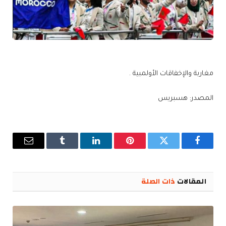
مغاربة والإخفاقات الأولمبية .
المصدر: هسبريس
فيسبوك
تويتر
بينتيريست
لينكدإن
Tumblr
البريد
الإلكترو
المقالات
ذات الصلة