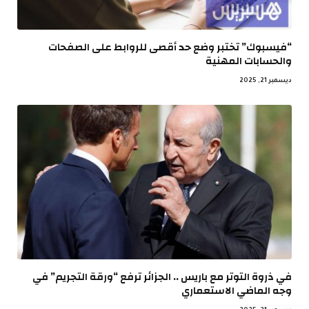
“فيسبوك” تختبر وضع حد أقصى للروابط على الصفحات
والحسابات المهنية
ديسمبر 21, 2025
في ذروة التوتر مع باريس .. الجزائر ترفع “ورقة التجريم” في
وجه الماضي الاستعماري