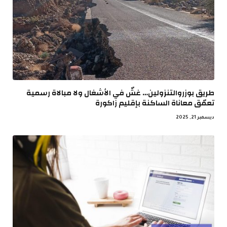
طريق بوزروالتنزولين… غشّ في الأشغال ولا مبالاة رسمية
تعمّق معاناة الساكنة بإقليم زاكورة
ديسمبر 21, 2025