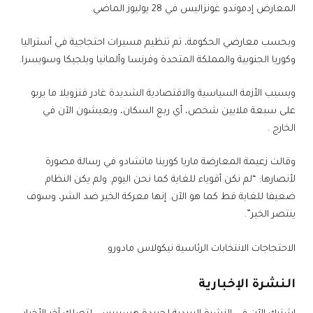
المعارض إدموندو غونزاليس في 28 يوليوز الماضي.
وبحسب معارضي الحكومة، تم تنظيم مسيرات احتجاجية في أستراليا
وكوريا الجنوبية والمملكة المتحدة وفرنسا وألمانيا وبلجيكا وسويسرا.
وبسبب الأزمة السياسية والاقتصادية الشديدة غادر فنزويلا ما يربو
على سبعة ملايين شخص، أي ربع السكان، ويعيشون الآن في
الخارج .
وقالت زعيمة المعارضة ماريا كورينا ماتشادو في رسالة مصورة
لأنصارها: “لم نكن أقوياء للغاية كما نحن اليوم. ولم يكن النظام
ضعيفا للغاية قط كما هو الآن. إنها معركة الخير ضد الشر، وسوف
ينتصر الخير”.
الاحتجاجات الانتخابات الرئاسية نيكولاس مادورو
النشرة الإخبارية