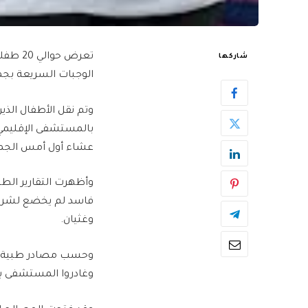
تعرض 
شاركها
الوجبات السريعة بجما
وتم نقل الأطفال الذ
بالمستشفى الإقليمي 
عشاء أول أمس الجم
وأظهرت التقارير الط
فاسد لم يخضع لشروط
وغثيان.
وحسب مصادر طبية، من
وغادروا المستشفى بع