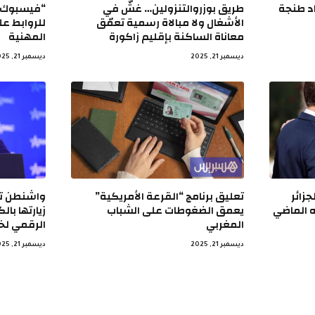
اد طنجة
طريق بوزروالتنزولين… غشّ في
“فيسبوك” 
الأشغال ولا مبالاة رسمية تعمّق
للروابط ع
معاناة الساكنة بإقليم زاكورة
المهنية
ديسمبر 21, 2025
ديسمبر 21, 2025
جزائر
تعليق برنامج “القرعة الأمريكية”
واشنطن تتج
ه الماضي
يعمق الضغوطات على الشباب
زيارتها ب
المغربي
الرقمي ل
ديسمبر 21, 2025
ديسمبر 21, 2025