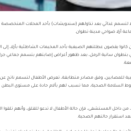
حوالي 20 طفلا لتسمم غذائي بعد تناولهم (سندويشات) بأحد المحلات المتخصصة
عة أزلا ضواحي مدينة تطوان.
ين كانوا يقضون عطلتهم الصيفية بأحد المخيمات الشاطئية بأزلا، إلى
بتطوان سانية الرمل، بعد ظهور أعراض إصابتهم بتسمم جماعي جراء
عة.
بية للمصابين، وفق مصادر متطابقة، تعرض الأطفال لتسمم ناتج عن 
 السلامة الصحية، مما تسبب لهم بآلام حادة على مستوى البطن 
 داخل المستشفى، فإن حالة الأطفال لا تدعو للقلق، وأنهم تلقوا ال
د استقرار حالتهم الصحية.