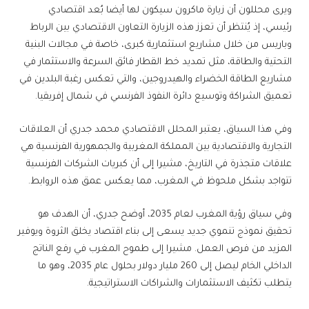
ويرى محللون أن زيارة ماكرون سيكون لها أيضا بُعد اقتصادي
رئيسي، إذ يُنتظر أن تعزز هذه الزيارة التعاون الاقتصادي بين الرباط
وباريس من خلال مشاريع استثمارية كبرى، خاصة في مجالات البنية
التحتية والطاقة، مثل تمديد خط القطار فائق السرعة والاستثمار في
مشاريع الطاقة الخضراء والهيدروجين، والتي تعكس رغبة البلدين في
تعميق الشراكة وتوسيع دائرة النفوذ الفرنسي في شمال إفريقيا.
وفي هذا السياق، يعتبر المحلل الاقتصادي محمد جدري أن العلاقات
التجارية والاقتصادية بين المملكة المغربية والجمهورية الفرنسية هي
علاقات متجذرة في التاريخ، مشيرا إلى أن كبريات الشركات الفرنسية
تتواجد بشكل ملحوظ في المغرب، مما يعكس عمق هذه الروابط.
وفي سياق رؤية المغرب لعام 2035، أوضح جدري، أن الهدف هو
تحقيق نموذج تنموي جديد يسعى إلى بناء اقتصاد يخلق الثروة ويوفير
المزيد من فرص العمل. مشيرا إلى طموح المغرب في رفع الناتج
الداخلي الخام ليصل إلى 260 مليار دولار بحلول عام 2035، وهو ما
يتطلب تكثيف الاستثمارات والشراكات الاستراتيجية.