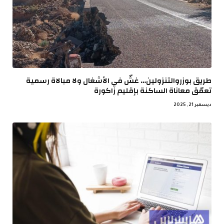
طريق بوزروالتنزولين… غشّ في الأشغال ولا مبالاة رسمية
تعمّق معاناة الساكنة بإقليم زاكورة
ديسمبر 21, 2025