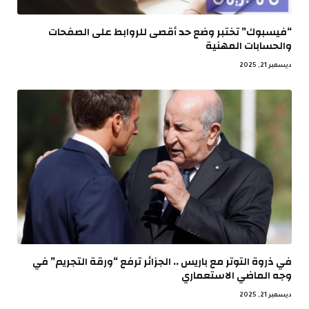
“فيسبوك” تختبر وضع حد أقصى للروابط على الصفحات
والحسابات المهنية
ديسمبر 21, 2025
في ذروة التوتر مع باريس .. الجزائر ترفع “ورقة التجريم” في
وجه الماضي الاستعماري
ديسمبر 21, 2025