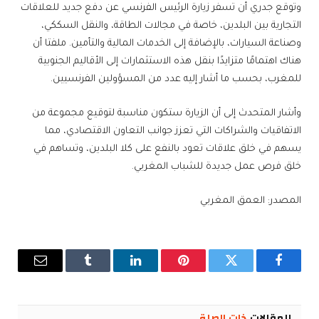
وتوقع جدري أن تسفر زيارة الرئيس الفرنسي عن دفع جديد للعلاقات
التجارية بين البلدين، خاصة في مجالات الطاقة، والنقل السككي،
وصناعة السيارات، بالإضافة إلى الخدمات المالية والتأمين. ملفتا أن
هناك اهتمامًا متزايدًا بنقل هذه الاستثمارات إلى الأقاليم الجنوبية
للمغرب، بحسب ما أشار إليه عدد من المسؤولين الفرنسيين.
وأشار المتحدث إلى أن الزيارة ستكون مناسبة لتوقيع مجموعة من
الاتفاقيات والشراكات التي تعزز جوانب التعاون الاقتصادي، مما
يسهم في خلق علاقات تعود بالنفع على كلا البلدين، وتساهم في
خلق فرص عمل جديدة للشباب المغربي.
المصدر: العمق المغربي
فيسبوك
تويتر
بينتيريست
لينكدإن
Tumblr
البريد
الإلكترو
المقالات
ذات الصلة