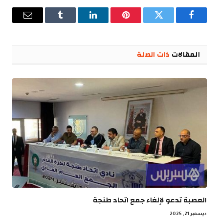
فيسبوك
تويتر
بينتيريست
لينكدإن
Tumblr
البريد
الإلكترو
المقالات
ذات الصلة
العصبة تدعو لإلغاء جمع اتحاد طنجة
ديسمبر 21, 2025