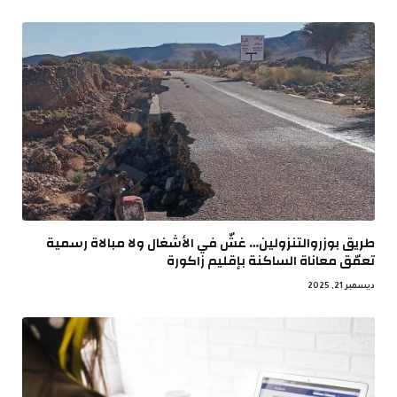
طريق بوزروالتنزولين… غشّ في الأشغال ولا مبالاة رسمية
تعمّق معاناة الساكنة بإقليم زاكورة
ديسمبر 21, 2025