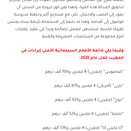
يجعله يمزج بين الماضي والحاضر، فيحاول العودة إلى ميدان الإجرام،
لتحقيق العدالة هذه المرة، ولهذا يقرر فور خروجه من السجن أن
يعود إلى النصب والاحتيال، لكن مع مشاريع أكبر وخطط مدروسة
للوصول إلى أهدافه، وهذا ما دفعه إلى الاستعانة بأربعة نساء يعشن
ظروفًا قاسية، فيجندهن للعمل لصالحه ويبدأ في تنفيذ عمليات
ابتزاز مجموعة من الشخصيات المعروفة والغنية.
وفيما يلي قائمة الأفلام السينمائية الأعلى إيرادات في
المغرب خلال عام 2023:
“ضاضوس” (مغربي) 8 ملايين و706 ألف درهم.
“باربي” (أمريكي) 4 ملايين و879 ألف درهم.
“جوج” (مغربي) 4 ملايين و929 ألف درهم.
“نايضة” (مغربي) 4 ملايين و526 ألف درهم.
“أنا ماشي أنا” (مغربي) 4 ملايين و576 ألف درهم.