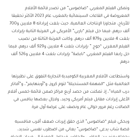
وتمكن الفيلم المغربي “ضاضوس” من تصدر قائمة الأفلام
المعروضة في القاعات السينمائية بالمغرب عام 2023 الأكثر تحقيقا
للأرباح، متجاوزا الإنتاجات العالمية، حيث بلغت إيراداته 8 ملايين و700
ألف درهم، فيما حل فيلم “باربي” الأمريكي في المرتبة الثانية بإيرادات
بلغت 4 ملايين و879 ألف درهم، وكانت المرتبة الثالثة من نصيب
الفيلم المغربي “جوج ” بإيرادات بلغت 4 ملايين و929 ألف درهم، فيما
حل رابعا الفيلم المغربي “نايضة” بإيرادات بلغت 4 ملايين و526 ألف
درهم.
واستطاعت الأفلام المغربية الكوميدية التجارية التفوق على نظيرتها
العالمية مثل “المهمة المستحيلة” لتوم كروز، و”أوبنهايمر”، و”أفاتار
درب المياه”، إذ تمكنت من حصد أربع مراكز ضمن قائمة خمس أفلام
الأعلى إيرادات مقابل فيلم أمريكي وحيد، ولازال بعضها ينافس في
الصالات رغم مرور حوالي عام ونصف على عرضه أول مرة.
ويحكي فيلم “ضاضوس” الذي حقق إيردات ضعف أقرب منافسيه
قصة شاب يدعى “ضاضوس” يعاني من اضطرب نفسي شديد،