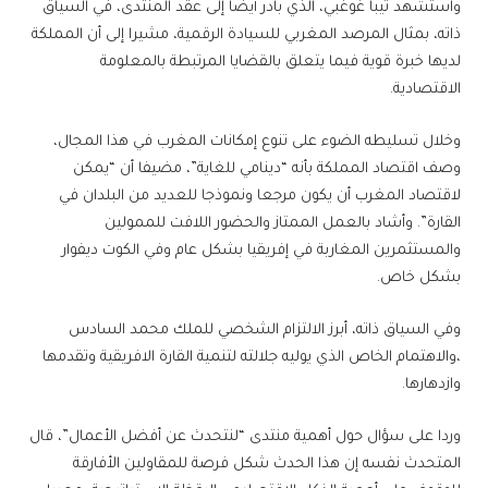
واستشهد تيبا غوغبي، الذي بادر أيضا إلى عقد المنتدى، في السياق
ذاته، بمثال المرصد المغربي للسيادة الرقمية، مشيرا إلى أن المملكة
لديها خبرة قوية فيما يتعلق بالقضايا المرتبطة بالمعلومة
الاقتصادية.
وخلال تسليطه الضوء على تنوع إمكانات المغرب في هذا المجال،
وصف اقتصاد المملكة بأنه “دينامي للغاية”، مضيفا أن “يمكن
لاقتصاد المغرب أن يكون مرجعا ونموذجا للعديد من البلدان في
القارة”. وأشاد بالعمل الممتاز والحضور اللافت للممولين
والمستثمرين المغاربة في إفريقيا بشكل عام وفي الكوت ديفوار
بشكل خاص.
وفي السياق ذاته، أبرز الالتزام الشخصي للملك محمد السادس
،والاهتمام الخاص الذي يوليه جلالته لتنمية القارة الافريقية وتقدمها
وازدهارها.
وردا على سؤال حول أهمية منتدى “لنتحدث عن أفضل الأعمال”، قال
المتحدث نفسه إن هذا الحدث شكل فرصة للمقاولين الأفارقة