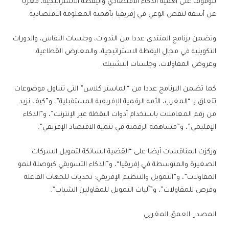
للوقوف على أهمية الذكاء الاقتصادي واليقظة الاستراتيجية، معربا
عن أسفه لنقص الوعي في إفريقيا بأهمية المعلومة الاقتصادية.
وتضمن برنامج المنتدى عددا من الندوات، وجلسات النقاش، والدورات
التكوينية في مجال اليقظة الاستراتيجية، والمعارض القطاعية،
وعروض المقاولات، وجلسات التشبيك.
كما تضمن البرنامج عددا من “الماستر كلاس” التي تتناول موضوعات
تتعلق بـ “المغرب، الأمة الرقمية الإفريقية المستقبلية”، و”كيف نزيد
من رقم المعاملات باستخدام أدوات اليقظة عبر الإنترنت”، و”الذكاء
الإقليمي”، و”مساهمة الرقمنة في تنمية الاقتصاد الإفريقي”.
وركزت المناقشات أيضا على “القضية الشائكة لتمويل الشركات
الصغيرة والمتوسطة في إفريقيا“، و”الذكاء التسويقي كبوصلة لنمو
المقاولات”، و”التمويل والتنظيم الإفريقي: تحديات للجهات الفاعلة
وفرص للمقاولات”، و”آليات التمويل للمقاولين الشباب”.
المصدر: العمق المغربي