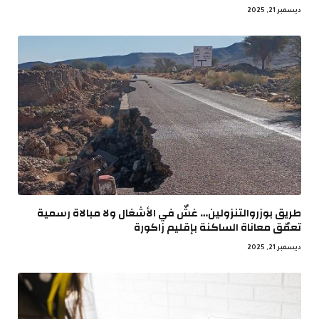
ديسمبر 21, 2025
طريق بوزروالتنزولين… غشّ في الأشغال ولا مبالاة رسمية
تعمّق معاناة الساكنة بإقليم زاكورة
ديسمبر 21, 2025