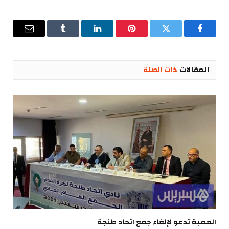
فيسبوك
تويتر
بينتيريست
لينكدإن
Tumblr
البريد
الإلكترو
المقالات
ذات الصلة
العصبة تدعو لإلغاء جمع اتحاد طنجة