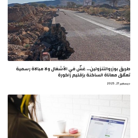
طريق بوزروالتنزولين… غشّ في الأشغال ولا مبالاة رسمية
تعمّق معاناة الساكنة بإقليم زاكورة
ديسمبر 21, 2025