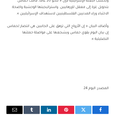
وبحسب البعثة الإسرائيلية فإن « لنحو 20 عاما، قامت حماس
بتحويل غزة إلى معقل للإرهابيين. واستراتيجيتها الوحشية واضحة:
الاختباء وراء المدنيين الفلسطينيين لاستهداف الإسرائيليين ».
وأضاف البيان « إن الأرواح التي تزهق على الجانبين هي انتصار لحماس.
إن بيان اليوم يقوي حماس ويشجعها على مواصلة حملتها
التضليلية ».
المصدر: اليوم 24
فيسبوك
تويتر
بينتيريست
لينكدإن
Tumblr
البريد