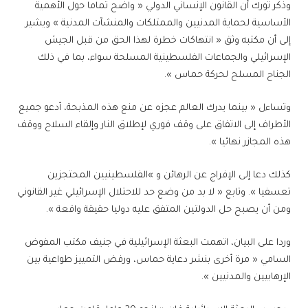
وذكر تورك أن القانون الإنساني الدولي « واضح تماما حول الأهمية
الأساسية لحماية المدنيين والممتلكات والمنشآت المدنية » ويشير
إلى أن مكتبه وثق « انتهاكات خطرة لهذا الحق من قبل الجيش
الإسرائيلي والجماعات الفلسطينية المسلحة سواء، بما في ذلك
الجناح المسلح لحركة حماس ».
وتساءل « بينما يدرك العالم عجزه عن منع هذه المذبحة، أدعو جميع
الأطراف إلى الاتفاق على وقف فوري لإطلاق النار وإلقاء السلاح ووقف
هذه المجازر نهائيا ».
كذلك دعا إلى الإفراج عن الرهائن و »الفلسطينيين المحتجزين
تعسفيا ». وتابع « لا بد من وضع حد للاحتلال الإسرائيلي غير القانوني
ومن أن يصبح حل الدولتين المتفق عليه دوليا حقيقة واقعة ».
وردا على البيان، اتهمت البعثة الإسرائيلية في جنيف مكتب المفوض
السامي « مرة أخرى بنشر دعاية حماس، ورفض التمييز طواعية بين
الإرهابيين والمدنيين ».