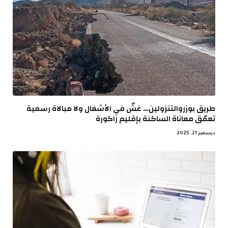
طريق بوزروالتنزولين… غشّ في الأشغال ولا مبالاة رسمية
تعمّق معاناة الساكنة بإقليم زاكورة
ديسمبر 21, 2025