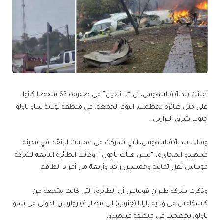
أعلنت بلدية فالينهوس، أن “لا ناجين” في صفوف 62 شخصا كانوا
على متن طائرة تحطمت، اليوم الجمعة، في منطقة بولاية ساو باولو
جنوب شرق البرازيل.
وقالت بلدية فالينهوس، التي شاركت في عمليات الإنقاذ في مدينة
فينهيدو المجاورة، “ليس هناك ناجون”. وكانت الطائرة التابعة لشركة
فويباس تقل ثمانية وخمسين راكبا وأربعة من أفراد الطاقم.
وذكرت شركة طيران فويباس أن الطائرة، التي كانت متجهة من
كاسكافيل في ولاية بارانا (جنوب) إلى مطار غوارولوس الدولي في ساو
باولو، تحطمت في منطقة فينهيدو.