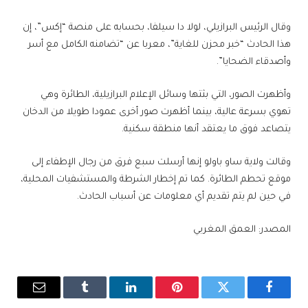
وقال الرئيس البرازيلي، لولا دا سيلفا، بحسابه على منصة “إكس”، إن
هذا الحادث “خبر محزن للغاية”، معربا عن “تضامنه الكامل مع أسر
وأصدقاء الضحايا”.
وأظهرت الصور، التي بثتها وسائل الإعلام البرازيلية، الطائرة وهي
تهوي بسرعة عالية، بينما أظهرت صور أخرى عمودا طويلا من الدخان
يتصاعد فوق ما يعتقد أنها منطقة سكنية.
وقالت ولاية ساو باولو إنها أرسلت سبع فرق من رجال الإطفاء إلى
موقع تحطم الطائرة. كما تم إخطار الشرطة والمستشفيات المحلية،
في حين لم يتم تقديم أي معلومات عن أسباب الحادث.
المصدر: العمق المغربي
فيسبوك
تويتر
بينتيريست
لينكدإن
Tumblr
البريد