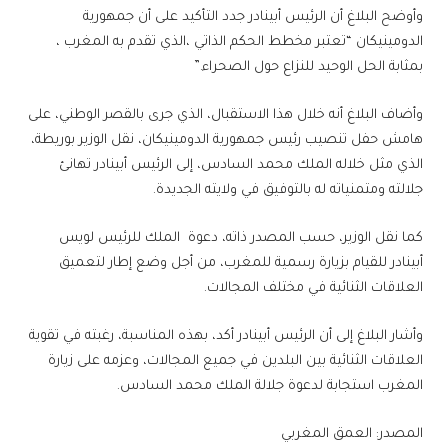
وأوضح البلاغ أن الرئيس أبينادر جدد التأكيد على أن جمهورية
الدومينيكان “تعتبر مخطط الحكم الذاتي ،الذي تقدم به المغرب ،
بمثابة الحل الوحيد للنزاع حول الصحراء.”
وأضاف البلاغ أنه خلال هذا الاستقبال، الذي جرى بالقصر الوطني، على
هامش حفل تنصيب رئيس جمهورية الدومينيكان، نقل الوزير بوريطة،
الذي مثل خلاله الملك محمد السادس، إلى الرئيس أبينادر تهانئ
جلالته ومتمنياته له بالتوفيق في ولايته الجديدة.
كما نقل الوزير، حسب المصدر ذاته، دعوة الملك للرئيس لويس
أبينادر للقيام بزيارة رسمية للمغرب، من أجل وضع إطار لتعميق
العلاقات الثنائية في مختلف المجالات.
وأشار البلاغ إلى أن الرئيس أبينادر أكد، بهذه المناسبة، رغبته في تقوية
العلاقات الثنائية بين البلدين في جميع المجالات، وعزمه على زيارة
المغرب استجابة لدعوة جلالة الملك محمد السادس.
المصدر: العمق المغربي