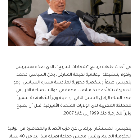
في أحدث حلقات برنامج “شهادات للتاريخ”، الذي تعدّه هسبريس
وتقوم بتنشيطه الإعلامية نعيمة المباركي، يحلّ السياسي محمد
بنعيسى ضيفاً وشخصية محورية لمناقشة مساره السياسي؛ وهو
المعروف بتقلّده عدة مناصب مهمة في دواليب صناعة القرار في
عهد الملك الراحل الحسن الثاني، إذ عينه وزيراً للثقافة، ثمّ سفيراً
للمملكة المغربية لدى الولايات المتحدة الأميركية، قبل أن يصبح
وزيراً للخارجية منذ 1999 إلى غاية 2007.
بنعيسى، المستشار البرلماني عن حزب الأصالة والمعاصرة في الولاية
الحكومية الحالية، ورئيس مجلس جماعة أصيلة منذ أزيد من 40 سنة،