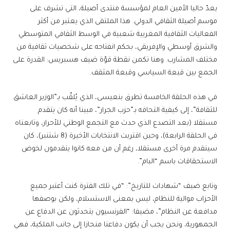
يعدّ حاليا الأمين العام لمؤسسة منتدى أصيلة، التي تشرف على
موسم أصيلة الثقافي الدولي. هذا الملتقى الذي يعتبر من أكثر
الفعاليات الثقافية المغربية شعبية في الوسط الثقافي المتوسطي
والشرق أوسطي والإفريقي، بحكم انفتاحه على شخصيات ثقافية من
مختلف المشارب. وهنا تكمن نقطة قوّة ضيف هسبريس: القدرة على
الجمع بين قبعة السياسي وقبعة المثقف.
في هذه الحلقة الخامسة تطرق بنعيسى، الذي يُلقّب بـ”الوزير العاشق
للثقافة”، إلى كيفية التحاقه بـ”حزب الجرار”، مبينا أنه كان يتقدم
مستقلا (بعد التصدع الذي حدث مع التجمع الوطني للأحرار، وتابعناه
في الحلقة الرابعة)، وحين اقتربت الانتخابات الأخيرة (8 شتنبر)، كان
سيتقدم مرة أخرى مستقلا، رغم أن من معه كانوا يتقدمون لخوض
الاستحقاقات باسم “البام”.
وتابع ضيف “شهادات للتاريخ”: “في تلك الفترة كنت أعتبر جميع
الأحزاب موالية للنظام، ليس بمعنى الاستسلام، ولكن بوصفها
مدافعة عن النظام”، مضيفا: “الفرنسيون يتحدثون عن الدفاع عن
الجمهورية، ونحن يجب أن يكون دفاعنا منحازا إلى جانب الملكية، فهي