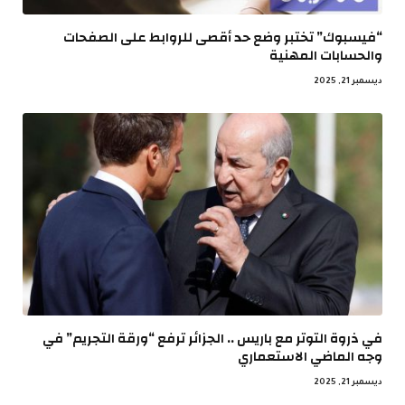
“فيسبوك” تختبر وضع حد أقصى للروابط على الصفحات
والحسابات المهنية
ديسمبر 21, 2025
في ذروة التوتر مع باريس .. الجزائر ترفع “ورقة التجريم” في
وجه الماضي الاستعماري
ديسمبر 21, 2025