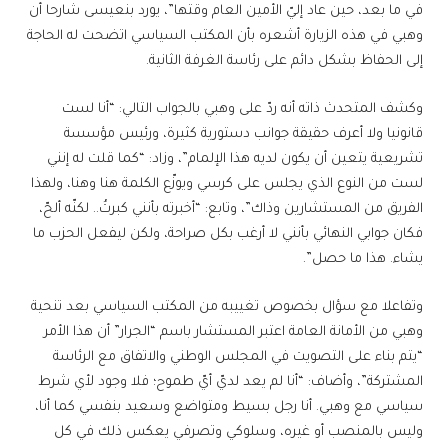
في ما بعد، حين عاد إليّ الأمين العام وقتها”، يورد بنعيسى شارحا أن
وهبي في هذه الزيارة أشعره بأن المكتب السياسي اتضحت له الحاجة
إلى الحفاظ بشكل دائم على رئاسة الغرفة الثانية.
وكشف المتحدث ذاته أنه ردّ على وهبي بالجواب التالي: “أنا لست
قانونيا ولا أعرف حقيقة جوانب دستورية كثيرة، ورئيس مؤسسة
تشريعية يتعين أن يكون لديه هذا الإلمام”، وزاد: “كما قلت له إنني
لست من النوع الذي يجلس على كرسي ويوزّع الكلمة هنا وهنا، ولهذا
الفريق من المستشارين وذاك”، وتابع: “أخبرته بأنني كبرتُ.. لكنّه ألحّ،
فكان جوابي النهائي بأنني لا أرغب بكل صراحة، ولكن ليفعل الحزب ما
يشاء. هذا ما حصل”.
وتفاعلا مع سؤال بخصوص تغييبه من المكتب السياسي بعد تنحية
وهبي من الأمانة العامة اعتبر المستشار باسم “الجرار” أن هذا الأمر
“يتم بناء على التصويت في المجلس الوطني والاتفاق مع الرئاسة
المشتركة”، وأضاف: “أنا لم يعد لديّ أيّ طموح؛ فلا وجود لأي شرط
سياسي مع وهبي. أنا رجل بسيط ومتواضع وسعيد بنفسي كما أنا،
وليس بالمنصب أو غيره، وسلوكي وتصرفي يعكس ذلك في كل