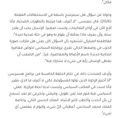
مكان”.
وجوابا عن سؤال هل سيترشح باسمه في الاستحقاقات المقبلة
(2026)، قال بنعيسى: “لا أعرف، هذا مرتبط بالتطورات الصحية، فأنا
أقع الآن في أواخر الثمانينات، ولست صغيرا. الإنسان يجب أن يقدر
سنه، وأن يعرف ماذا يمكنه أن يقوم به وهو في حلة صحية جيدة”؛
فقاطعته المباركي لتشعره بأن السؤال كان يعني هل مازالت صورة
الحزب في وضعها الحالي تغري بروفايله السياسي لخوض مغامرة
انتخابية جديدة باسم الأصالة والمعاصرة، فردّ: “من الصعب أن
يعطي الإنسان رأيه في شيء لا يشارك فيه”.
وأردف المتحدث ذاته، في ختام الحلقة الخامسة من برنامج هسبريس:
“أنا أحترم الإخوة الذين تولوا المسؤولية، لكني لا أعرف ما الذي يتقرر،
فأنا لست في المكتب السياسي وليست لدينا لجنة مركزية. عملي
السياسي فيه فتور منذ زمن طويل، وقيمتي وتجربتي لم تعد تسمح
لي بأن أتحدث وأخطب لأثير الانتباه. الملك الحسن الثاني، وخاصة
الملك محمد السادس، أعطياني كلّ شيء، واليوم لا ينقصني أي
شيء”.