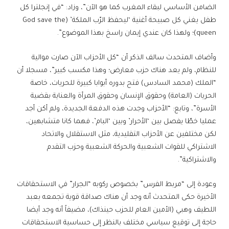
الضامن الأساسي لبقاء المغرب كما هو الآن”، وزاد: “في إنجلترا كل
طفل يغني كل صبيحة أغنية ‘ليحفظ الرّب الملكة’ (God save the
queen)؛ ولهذا كان عندي إيمان راسخ بهذا الموضوع”.
وأضاف المتحدث سالف الذكر أن “كل الأحزاب الآن صارت موالية
للنظام، ولم يعد هناك حزب معارض؛ وهذا مكسب كبير”، مسجلا أن
“الملك (محمد السادس) فتح بدوره أبوابا كبيرة للحريات، خاصة
الحريات (العامة) وحقوق الإنسان وحقوق المرأة والعناية بقضية
الأسرة”، وتابع: “الأحزاب وجدت هذه الدفعة الجديدة، ولم أكن أجد
عمليا خطّا يفصل بين ‘الأحرار’ وبين ‘البام’، فهما كانا متشابهين،
لكن مختلفين عن الأحزاب التقليدية، مثل الاستقلال والاتحاد
الاشتراكي للقوات الشعبية والحركة الشعبية وحزب التقدم
والاشتراكية”.
وعودة إلى “مربط الفرس” بخصوص ركوبه “الجرار” في الاستحقاقات
الأخيرة حكى المتحدث أنه وجد أن هناك صداقة قوية تجمعه بعبد
اللطيف وهبي (الأمين العام للحزب حينذاك)، مضيفاً أنه وجد أيضا
حاجة إلى توقيع سياسي مختلف بالنظر إلى حساسية الاستحقاقات