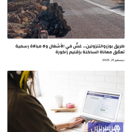
طريق بوزروالتنزولين… غشّ في الأشغال ولا مبالاة رسمية
تعمّق معاناة الساكنة بإقليم زاكورة
ديسمبر 21, 2025