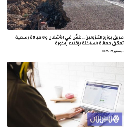
طريق بوزروالتنزولين… غشّ في الأشغال ولا مبالاة رسمية
تعمّق معاناة الساكنة بإقليم زاكورة
ديسمبر 21, 2025