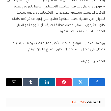
‎وحسب إفادات الضحايا، الذين منهم من ظل عالقا خارج المغرب، فإن
« مؤثرين » على مواقع التواصل الاجتماعي، قاموا بالترويج لهذه
الوكالة الوهمية، وتسببوا للعديد من الأشخاص وخاصة بمدينة
تطوان، في عملية نصب سياحية فقدوا على إثرها مدخراتهم كاملة
كانوا يعتزمون السفر لقضاء عطلة الصيف، أو التوجه نحو الديار
المقدسة، لأداء مناسك العمرة.
‎ووصف ضحايا للموقع، ما حدث بأكبر عملية نصب وقعت بمدينة
تطوان في مجال السياحة، إذ تجاوز المبلغ مليون درهم.
المصدر: اليوم 24
فيسبوك
تويتر
بينتيريست
لينكدإن
Tumblr
البريد
الإلكترو
المقالات
ذات الصلة