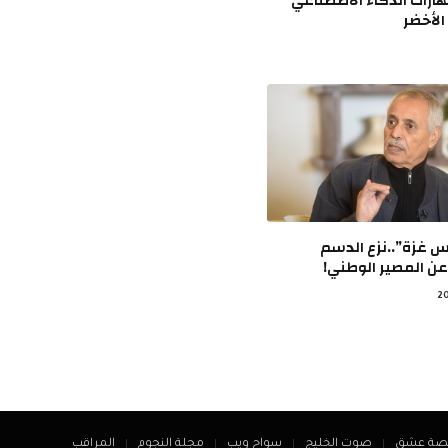
ارات الذكاء الاصطناعي
الأخضر
س غزة”..نزع الدسم
ن المصير الوطني!
صة عشق
صوت الخليج
سواح ويب
مجلة النجوم
المراقب