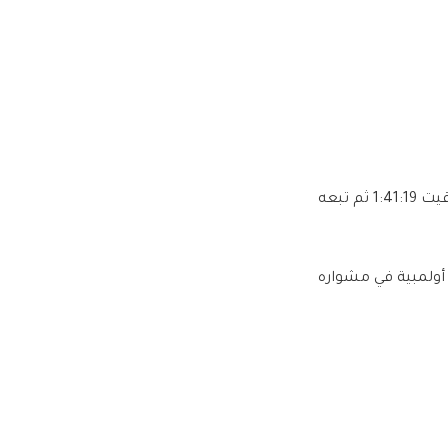
ولم يستطع سجاتي مجاراة النسق السريع الذي فرضه الكيني وانوانيو الذي توج بالذهب بتوقيت 1:41:19 ثم تبعه
ت قدره 1:41:50، ليحقق أول ميدالية أولمبية في مشواره