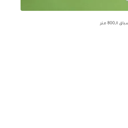
أضاف العداء جمال سجاتي ميدالية جديدة للجزائر في أولمبياد باريس 2024، محققا برونزية سباق الـ800 متر