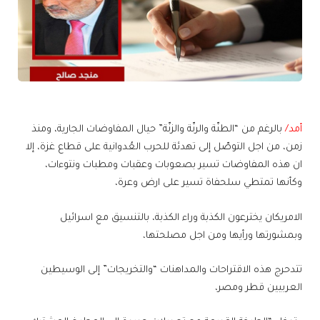
أمد/
بالرغم من “الطنّة والرنّة والزنّة” حيال المفاوضات الجارية، ومنذ
زمن، من اجل التوصّل إلى تهدئة للحرب العُدوانية على قطاع غزة، إلا
ان هذه المفاوضات تسير بصعوبات وعقبات ومطبات ونتوءات،
وكأنها تمتطي سلحفاة تسير على ارض وعرة،
الامريكان يخترعون الكذبة وراء الكذبة، بالتنسيق مع اسرائيل
وبمشورتها ورأيها ومن اجل مصلحتها،
تتدحرج هذه الاقتراحات والمداهنات “والتخريجات” إلى الوسيطين
العربيين قطر ومصر،