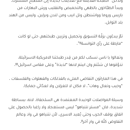
وتدخل “الطبخة القديمة مع تعديلات جديدة إلى المطبخ المشترك،
ويبدأ الطبّاخون بالطهي والتحميص والتقليب ورش البهارات من
باريس وروما وواشنطن وتل ابيب ومن لندن وبرلين، وليس من الهند
بلد التوابل،
ثمّ يبد}ون بزفّة التسويق وتجميل وتزيين طبختهم، حتى لو كانت
“مازطة على رأي التوانسة!!”،
وتعالوا يا ناس نسكب لكم من قِدر طبختنا الامريكية الاسرائيلة،
تذوّقوها ان شئتم وان ابيتم لانها “لذيذة” وعلى مقاس اسرائيل!!!،
في هذا الماراثون التفاضي المليء بالفذلكات والفهلوات والفلسفات ،
“وجيب وتعال وهات”، لا مكان لا للغزلان ولا لعدّائي جمايكا،
وسيلة المواصلات الوحيدة المعتمدة هي السلحفاة، لانه، ببساطة
شديدة، فان “مستر نتنياهو” ليس مستعجلا ولا راغبا بالحصول على
اتفاق يوقف الحرب وحتى يُعيد الاسرى، لأن نتنياهو في واد وعالم
التفاوض كلّه في وادٍ آخر!!،