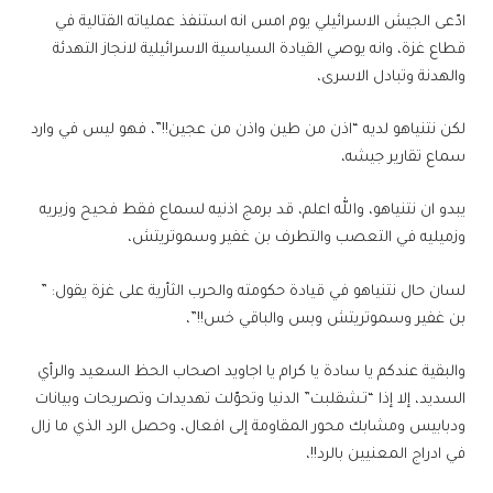
ادّعى الجيش الاسرائيلي يوم امس انه استنفذ عملياته القتالية في
قطاع غزة، وانه يوصي القيادة السياسية الاسرائيلية لانجاز التهدئة
والهدنة وتبادل الاسرى،
لكن نتنياهو لديه “اذن من طين واذن من عجين!!”، فهو ليس في وارد
سماع تقارير جيشه،
يبدو ان نتنياهو، والله اعلم، قد برمج اذنيه لسماع فقط فحيح وزيريه
وزميليه في التعصب والتطرف بن غفير وسموتريتش،
لسان حال نتنياهو في قيادة حكومته والحرب الثأرية على غزة يقول: ”
بن غفير وسموتريتش وبس والباقي خس!!”،
والبقية عندكم يا سادة يا كرام يا اجاويد اصحاب الحظ السعيد والرأي
السديد، إلا إذا “تـشقلبت” الدنيا وتحوّلت تهديدات وتصريحات وبيانات
ودبابيس ومشابك محور المقاومة إلى افعال، وحصل الرد الذي ما زال
في ادراج المعنيين بالرد!!،