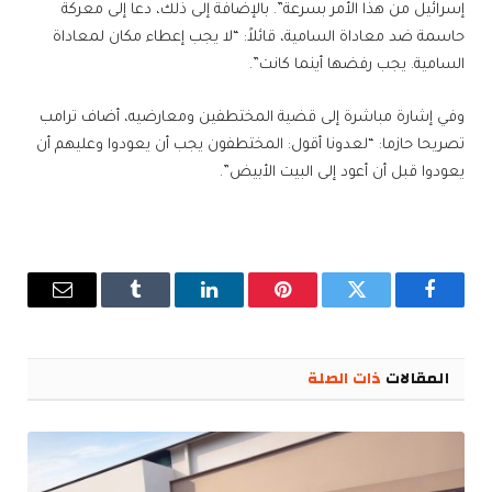
إسرائيل من هذا الأمر بسرعة”. بالإضافة إلى ذلك، دعا إلى معركة
حاسمة ضد معاداة السامية، قائلاً: “لا يجب إعطاء مكان لمعاداة
السامية. يجب رفضها أينما كانت”.
وفي إشارة مباشرة إلى قضية المختطفين ومعارضيه، أضاف ترامب
تصريحا حازما: “لعدونا أقول: المختطفون يجب أن يعودوا وعليهم أن
يعودوا قبل أن أعود إلى البيت الأبيض”.
فيسبوك
تويتر
بينتيريست
لينكدإن
Tumblr
البريد
الإلكترو
المقالات
ذات الصلة