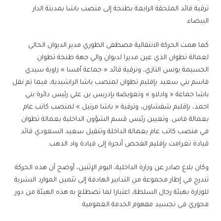
ترقية قائد الملحقة الرابعة بطنجة إلى منصب باشا بمدينة الدار
البيضاء.
كما همت الحركة الانتقالية مصطفى الطوري مدير الديوان الحالي
لعمالة تطوان الذي عين مديرا لديوان والي جهة طنجة تطوان
الحسيمة يونس التازي، وترقية قائد « جماعة أمسا » زاوية سيدي
قاسم بني سعيد بإقليم تطوان لمنصب باشا الراشيدية، فيما تم نقل
باشا جماعة « وادلاو » وتعويضه بإدريس بن علي رئيس دائرة بني
احمد، بإقليم شفشاون، وترقية « باشا مرتيل » لمنصب كاتب عام
بعمالة فاس. وتعيين رئيس قسم الشؤون الداخلية بعمالة تطوان
في منصب كاتب عام بعمالة الداخلة وتنقيل سعيد السعودي قائد
قيادة تغرامت بإقليم الفحص أنجرة إلى قيادة واد الذهب.
وكان بلاغ صادر عن وزارة الداخلية، اليوم الإثنين، أوضح أن هذه الحركة
تندرج في إطار مجموعة من التدابير الهادفة إلى تثمين الموارد البشرية
للوزارة بهيئة رجال السلطة، اعتبارا لما تضطلع به هذه الهيئة من دور
محوري في تجسيد مفهوم الخدمة العمومية.