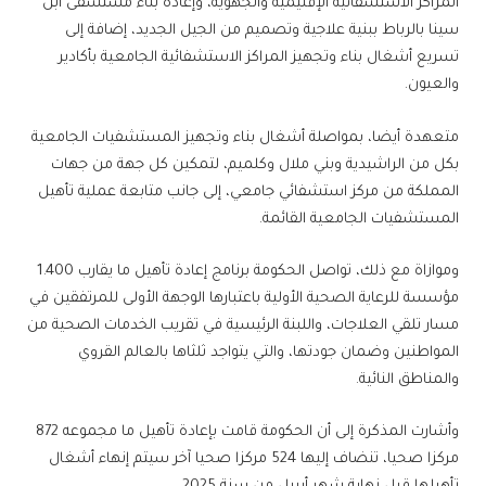
المراكز الاستشفائية الإقليمية والجهوية، وإعادة بناء مستشفى ابن
سينا بالرباط ببنية علاجية وتصميم من الجيل الجديد، إضافة إلى
تسريع أشغال بناء وتجهيز المراكز الاستشفائية الجامعية بأكادير
والعيون.
متعهدة أيضا، بمواصلة أشغال بناء وتجهيز المستشفيات الجامعية
بكل من الراشيدية وبني ملال وكلميم، لتمكين كل جهة من جهات
المملكة من مركز استشفائي جامعي، إلى جانب متابعة عملية تأهيل
المستشفيات الجامعية القائمة.
وموازاة مع ذلك، تواصل الحكومة برنامج إعادة تأهيل ما يقارب 1.400
مؤسسة للرعاية الصحية الأولية باعتبارها الوجهة الأولى للمرتفقين في
مسار تلقي العلاجات، واللبنة الرئيسية في تقريب الخدمات الصحية من
المواطنين وضمان جودتها، والتي يتواجد ثلثاها بالعالم القروي
والمناطق النائية.
وأشارت المذكرة إلى أن الحكومة قامت بإعادة تأهيل ما مجموعه 872
مركزا صحيا، تنضاف إليها 524 مركزا صحيا آخر سيتم إنهاء أشغال