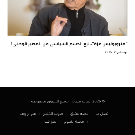
“متروبوليس غزة”..نزع الدسم السياسي عن المصير الوطني!
ديسمبر 21, 2025
© 2026 العرب ستايل. جميع الحقوق محفوظة.
اتصل بنا
قصة عشق
صوت الخليج
سواح ويب
مجلة النجوم
المراقب