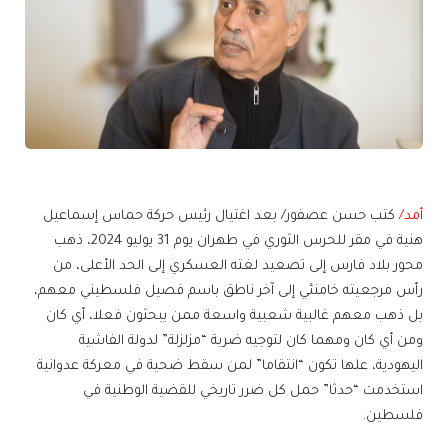
أمد/
كتب حسن عصفور/ بعد اغتيال رئيس حركة حماس إسماعيل
هنية في مقر للحرس الثوري في طهران يوم 31 يوليو 2024، ذهب
محور بلاد فارس إلى تصعيد لغته العسكري إلى الحد الأعلى، من
رأس مرجعيته خامنئي إلى آخر ناطق باسم فصيل فلسطيني معهم،
بل ذهب معهم غالبية شعبية واسعة ممن يبحثون فعلا، أي كان
ومن أي كان ومهما كان لتوجيه ضربة “مزلزلة” لدولة الفاشية
اليهودية، علها تكون “انتقاما” لمن سقط ضحية في معركة عدوانية
استخدمت “حدثا” حمل كل ضرر تاريخي للقضية الوطنية في
فلسطين.