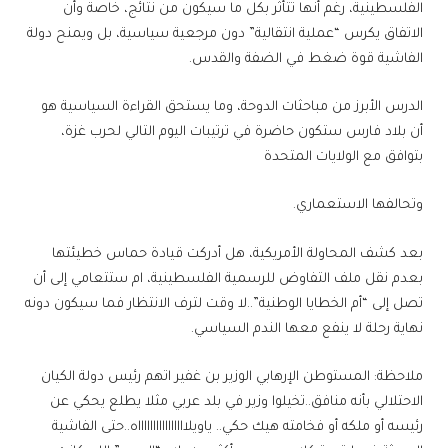
الفلسطينية، رغم أنها تتأثر بكل ما سيكون من نتائج، خاصة وأن
الاتفاق يكرس “عملية انتقالية” دون مرجعية سياسية، بل ويمنح دولة
الفاشية قوة ضغط في الضفة والقدس.
الدرس الأبرز من مباحثات الدوحة، وما يستحق القراءة السياسية هو
أن بلاد فارس ستكون حاضرة في ترتيبات اليوم التالي لحرب غزة،
بتوافق مع الولايات المتحدة
وتحالفها الاستعماري.
بعد كشف المحاولة الأمريكية، هل أدركت قيادة حماس خطيئتها
بعدم نقل ملف التفاوض للرسمية الفلسطينية، ام ستتعامي إلى أن
تصل إلى “أم الخطايا الوطنية”..لا وقت لترف الانتظار فما سيكون دونه
نهاية رحلة لا ينفع معها الندم السياسي.
ملاحظة: المستوطن الإرهابي الوزير بن غفير اتهم رئيس دولة الكيان
الاحتلالي بأنه منافق..تخيلوا وزير في بلد عربي مثلا يطلع يحكي عن
رئيسه أو ملكه أو فخامته هيك حكي.. ياويلااااااااااااااااه..حتى الفاشية