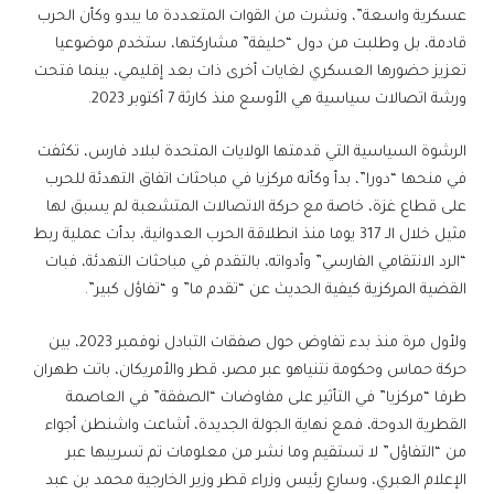
عسكرية واسعة”، ونشرت من القوات المتعددة ما يبدو وكأن الحرب
قادمة، بل وطلبت من دول “حليفة” مشاركتها، ستخدم موضوعيا
تعزيز حضورها العسكري لغايات أخرى ذات بعد إقليمي، بينما فتحت
ورشة اتصالات سياسية هي الأوسع منذ كارثة 7 أكتوبر 2023.
الرشوة السياسية التي قدمتها الولايات المتحدة لبلاد فارس، تكثفت
في منحها “دورا”، بدأ وكأنه مركزيا في مباحثات اتفاق التهدئة للحرب
على قطاع غزة، خاصة مع حركة الاتصالات المتشعبة لم يسبق لها
مثيل خلال الـ 317 يوما منذ انطلاقة الحرب العدوانية، بدأت عملية ربط
“الرد الانتقامي الفارسي” وأدواته، بالتقدم في مباحثات التهدئة، فبات
القضية المركزية كيفية الحديث عن “تقدم ما” و “تفاؤل كبير”.
ولأول مرة منذ بدء تفاوض حول صفقات التبادل نوفمبر 2023، بين
حركة حماس وحكومة نتنياهو عبر مصر، قطر والأمريكان، باتت طهران
طرفا “مركزيا” في التأثير على مفاوضات “الصفقة” في العاصمة
القطرية الدوحة، فمع نهاية الجولة الجديدة، أشاعت واشنطن أجواء
من “التفاؤل” لا تستقيم وما نشر من معلومات تم تسريبها عبر
الإعلام العبري، وسارع رئيس وزراء قطر وزير الخارجية محمد بن عبد