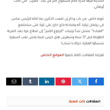
الحديثة فيها قدرة كلام مسموح أكثر من بلاد “العرب” اللي كانت
أوطاني..
تنويه خاص: من باب وذكر إن نفعت الذكرى بما قاله الرئيس عباس
في برلمان تركيا، أنه وقيادته جاي جاي على غزة..متى ستجتمع
“القيادة” عشان تبدأ ترتيبات “الرجوع الكبير” إلى قطاع غزة بعد الغربة
الطويلة قبل 17 سنة وشهرين..هاي جرس تنبيه بلاش تعب السفرة
ينسيكوا الفكرة..حركة يا شباب!
لقراءة المقالات كافة..تابعوا
الموقع الخاص
فيسبوك
تويتر
بينتيريست
لينكدإن
Tumblr
البريد
الإلكترو
المقالات
ذات الصلة