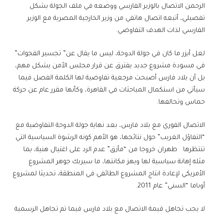
الرحمن الاتصال بالوزير الفارسي ووضعه في ملف الجولة بشكل
تفصيلي، أتبعه اتصال هاتفي من وزير الخارجية المصرية مع الوزير
الفارسي لذات الهدف التفاوضي.
لعل أبزر ما كان في جولة الدوحة، ليس ما يقال عن” تجسير الفجوات”
في مسودة مشروع جديد يفترق عن قرار مجلس الأمن بشكل مهم،
بل أن بلاد فارس أصبحت مرجعية تفاوضية لها الكلمة الفصل فيما
سيأتي من استكمال المباحثات في القاهرة، وكأنها مقرر عام عن حركة
حماس وتحالفها.
الاتصال الفوري مع بلاد فارس، بعد نهاية جولة الدوحة التفاوضية مع
“التفاؤل الغريب” حول نتائجها، هو الأهم كونه الرشوة السياسية التي
تنتظرها طهران خروجا من “مأزق” عدم الرد على اغتيال هنية، بما
مثله إهانة سياسية لها ويهز مكانتها، ما سيربك جوهر المشروع
الأمريكي لإعادة انتاج المشروع الطائفي في المنطقة، تحديثا لمشروع
أوباما “السني” عام 2011.
لا يجب تجاهل قيمة الاتصال مع بلاد فارس فيما تم تجاهل الرسمية