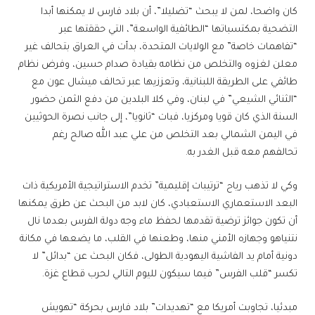
كان واضحا، لمن لا يبحث “تضليلا”، أن بلاد فارس لا يمكنها أبدا
التضحية بمكتسباتها “الطائفية الواسعة”، التي حققتها عبر
“تفاهمات خاصة” مع الولايات المتحدة، بدأت في العراق بتحالف غير
معلن لغزوه والتخلص من نظامه بقيادة صدام حسين، وفرض نظام
طائفي على الطريقة اللبنانية، وتعززيها عبر تحالف ميشال عون مع
“الثنائي الشيعي” في لبنان، وفي كلا البلدين من دفع الثمن حضور
السنة الذي كان قويا ومركزيا، فبات “ثانويا”، إلى جانب نصرة الحوثيين
في اليمن الشمالي بعد التخلص من علي عبد الله صالح رغم
تحالفهم معه قبل الغدر به.
وكي لا تذهب رياح “ترتيبات إقليمية” تخدم الاستراتيجية الأمريكية ذات
البعد الاستعماري الاستعبادي، كان لابد من البحث عن طرق يمكنها
أن تكون جوائز ترضية تقدمها لحفظ ماء وجه دولة الفرس بعدما نال
نتنياهو وجهازه الأمني منها، وطعنها في القلب، ما يضعها في مكانة
دونية أمام يد الفاشية اليهودية الطولى، فكان البحث عن “بدائل” لا
تكسر “قلب الفرس” فيما سيكون لليوم التالي لحرب قطاع غزة.
مبدئيا، تجاوبت أمريكا مع “تهديدات” بلاد فارس بحركة “تهويش