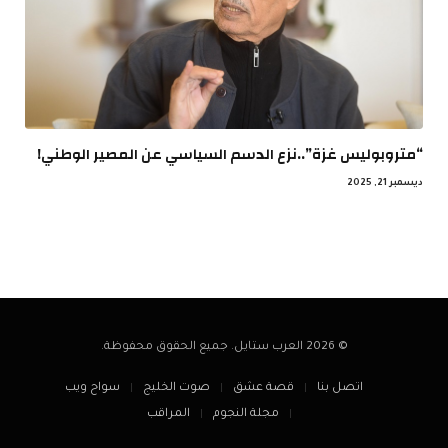
“متروبوليس غزة”..نزع الدسم السياسي عن المصير الوطني!
ديسمبر 21, 2025
© 2026 العرب ستايل. جميع الحقوق محفوظة.
اتصل بنا
قصة عشق
صوت الخليج
سواح ويب
مجلة النجوم
المراقب