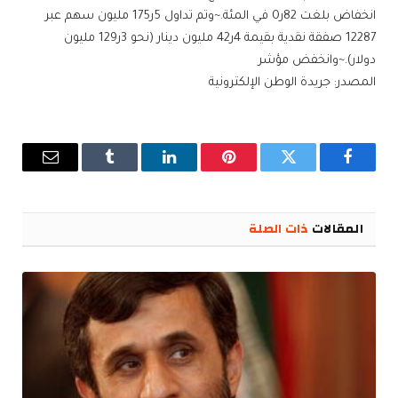
انخفاض بلغت 82ر0 في المئة.~وتم تداول 5ر175 مليون سهم عبر
12287 صفقة نقدية بقيمة 4ر42 مليون دينار (نحو 3ر129 مليون
دولار).~وانخفض مؤشر
المصدر: جريدة الوطن الإلكترونية
فيسبوك
تويتر
بينتيريست
لينكدإن
Tumblr
البريد
الإلكترو
المقالات
ذات الصلة