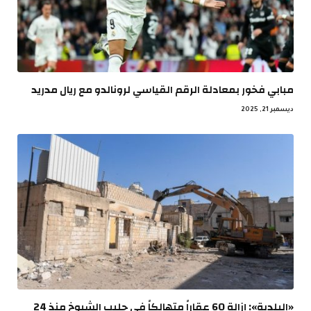
مبابي فخور بمعادلة الرقم القياسي لرونالدو مع ريال مدريد
ديسمبر 21, 2025
«البلدية»: إزالة 60 عقاراً متهالكاً في جليب الشيوخ منذ 24