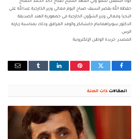
كونا استقبل سمو ولي العهد الشيخ صباح خالد الحمد الصباح
حفظه الله بقصر السيف صباح اليوم معالي وزير الخارجية عبدالله علي
اليحيا ومعالي وزير الشؤون الخارجية في جمهورية الهند الصديقة
الدكتور سوبراهمانيام جايشانكر والوفد المرافق وذلك بمناسبة زيارته
الرس
المصدر: جريدة الوطن الإلكترونية
فيسبوك
تويتر
بينتيريست
لينكدإن
Tumblr
البريد
الإلكترو
المقالات
ذات الصلة