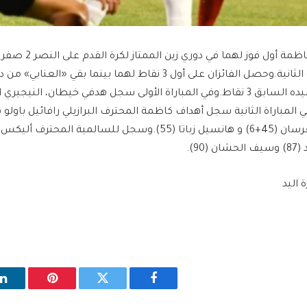
ضمن مباريات الجولة الثانية.وحصل الفائزان على أول 3 نقاط لهما بينما بقي «ا
90).
فيسبوك
تويتر
بينتيريست
ل