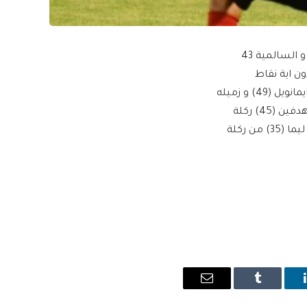
حقق فريقا خيطان وكاظمة أول فوز لهما في دوري زين الممتاز لكرة القدم على النصر 2 صفر و السالمية 43
لعنابي» من دون اية نقاط
و«السماوي» على رصيده السابق 3 نقاط.وفي المباراة الأولى سجل هدفي خيطان، النيجيري ايمانويل (49) و زميله
أوستن برنس (82).وفي المباراة الثانية سجل أهداف كاظمة المحترف البرازيلي رافائيل باولو هدفين (45) ركلة
جزاء و (58)و أحمد العرسان (45+6) و هانسيل زباتا (55).وسجل للسالمية المحترف أليكس ليما (35) من ركلة
ينكدإن
Tumblr
البريد