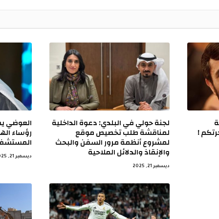
ة
لجنة حولي في البلدي: دعوة الداخلية
العوضي يصد
تكم !
لمناقشة طلب تخصيص موقع
رؤساء الهي
لمشروع أنظمة مرور السفن والبحث
المستشفيا
والإنقاذ والدلائل الملاحية
ديسمبر 21, 2025
ديسمبر 21, 2025