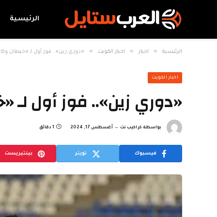
الرئيسية
»
»
»
الرئيسية
اخبار
اخبار الكويت
«دوري زين».. فوز أول لـ «خيطان وك
اخبار الكويت
«دوري زين».. فوز أول لـ 
بواسطة
كراكيب نت
أغسطس 17, 2024
1 دقائق
فيسبوك
تويتر
بينتيريست