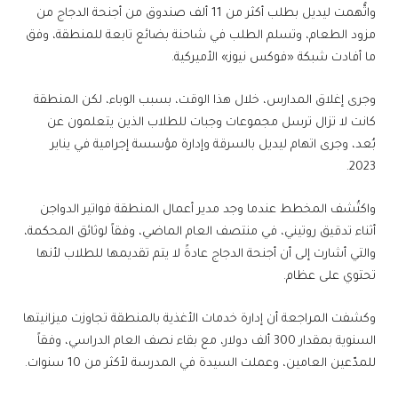
واتُّهمت ليديل بطلب أكثر من 11 ألف صندوق من أجنحة الدجاج من
مزود الطعام، وتسلم الطلب في شاحنة بضائع تابعة للمنطقة، وفق
ما أفادت شبكة «فوكس نيوز» الأميركية.
وجرى إغلاق المدارس، خلال هذا الوقت، بسبب الوباء، لكن المنطقة
كانت لا تزال ترسل مجموعات وجبات للطلاب الذين يتعلمون عن
بُعد، وجرى اتهام ليديل بالسرقة وإدارة مؤسسة إجرامية في يناير
2023.
واكتُشف المخطط عندما وجد مدير أعمال المنطقة فواتير الدواجن
أثناء تدقيق روتيني، في منتصف العام الماضي، وفقاً لوثائق المحكمة،
والتي أشارت إلى أن أجنحة الدجاج عادةً لا يتم تقديمها للطلاب لأنها
تحتوي على عظام.
وكشفت المراجعة أن إدارة خدمات الأغذية بالمنطقة تجاوزت ميزانيتها
السنوية بمقدار 300 ألف دولار، مع بقاء نصف العام الدراسي، وفقاً
للمدّعين العامين، وعملت السيدة في المدرسة لأكثر من 10 سنوات.