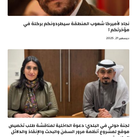
نجاد لأميركا شعوب المنطقة سيطردونكم بركلة في
مؤخرتكم !
ديسمبر 21, 2025
لجنة حولي في البلدي: دعوة الداخلية لمناقشة طلب تخصيص
موقع لمشروع أنظمة مرور السفن والبحث والإنقاذ والدلائل