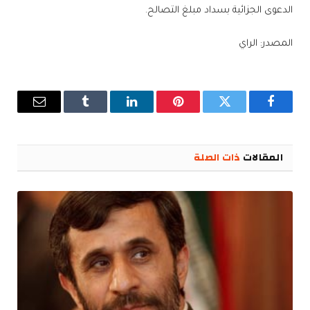
الدعوى الجزائية بسداد مبلغ التصالح.
المصدر: الراي
فيسبوك
تويتر
بينتيريست
لينكدإن
Tumblr
البريد
الإلكترو
المقالات
ذات الصلة