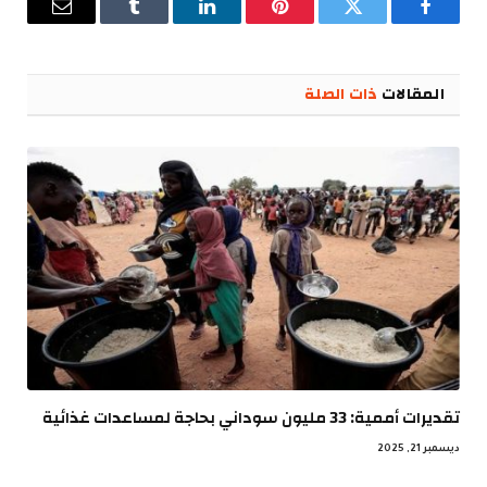
فيسبوك
تويتر
بينتيريست
لينكدإن
Tumblr
البريد
الإلكترو
المقالات
ذات الصلة
تقديرات أممية: 33 مليون سوداني بحاجة لمساعدات غذائية
ديسمبر 21, 2025