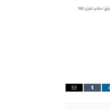
وقال المصدر في حديث، “وفاة نزيل مفوض مرور منسوب الى مديرية مرور الكرخ والمحكوم وفق احكام القرار 160
ينكدإن
Tumblr
البريد
الإلكتروني