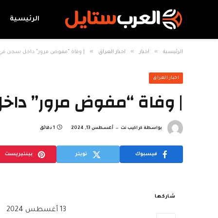
الرئيسية
»
»
»
الرئيسية
اخبار
اخبار العراق
| وفاة “مفوض مرور” داخل سجن في 
اخبار العراق
| وفاة “مفوض مرور” داخ
بواسطة
كراكيب نت
أغسطس 13, 2024
1 دقائق
فيسبوك
تويتر
بينتيريست
شاركها
13 أغسطس 2024