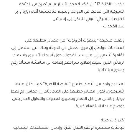
وأكدت “القناة 12” أن قضية محور نتساريم لم تطرح في الوثيقة
الأميركية التي قدمت في الدوحة، وسيتم مناقشتها أثناء زيارة وزير
الخارجية الأميركي أنتوني بلينكن إلى إسرائيل.
سد الفجوات
ونقلت صحيفة “يديعوت أحرونوت” عن مصادر مطلعة على
المحادثات قولهم، إن فرق العمل في الدوحة وتلك التي ستصل إلى
القاهرة تسعى إلى على سد الفجوات حول أسماء الأسرى وأسماء
الرهائن الذين سيتم إطلاق سراحهم إضافة الى مناقشة مسألة رفح
ومحور فيلادلفيا.
بعد يوم واحد من انتهاء اجتماع “الفرصة الأخيرة” كما أطلق عليها
الأميركيون، تقول مصادر مطلعة على المحادثات إن حماس لم تعط
جوابا، وبالتالي فإن كل التقدم وتضييق الفجوات والتفاؤل الحذر يبقى
موضع علامة استفهام كبيرة.
أخبار ذات صلة
مباحثات مستمرة لوقف القتال بغزة وإدخال المساعدات الإنسانية