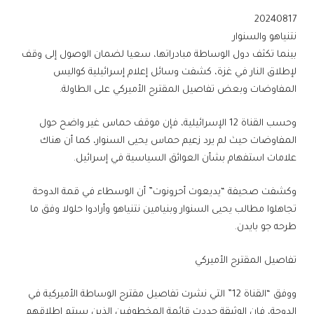
20240817
نتنياهو والسنوار
بينما تكثف دول الوساطة مبادراتها، سعيا لضمان الوصول إلى وقف
لإطلاق النار في غزة، كشفت وسائل إعلام إسرائيلية كواليس
المفاوضات وبعض تفاصيل المقترح الأميركي على الطاولة.
وحسب القناة 12 الإسرائيلية، فإن موقف حماس غير واضح حول
المفاوضات حيث لم يرد زعيم حماس يحيى السنوار، كما أن هناك
علامات استفهام بشأن العوائق السياسية في إسرائيل.
وكشفت صحيفة “يديعوت أحرونوت” أن الوسطاء في قمة الدوحة
تجاهلوا مطالب يحيى السنوار وبنيامين نتنياهو وأرادوا حلولا وفق ما
طرحه جو بايدن.
تفاصيل المقترح الأميركي
ووفق “القناة 12” التي نشرت تفاصيل مقترح الوساطة الأميركية في
الدوحة، فإن الوثيقة حددت قائمة المخطوفين الذين سيتم إطلاقهم