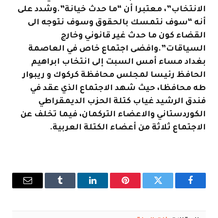
الانتخاب”، معتبرا أن “ما حدث خيانة”.
وشدد على
أنه “سوف نتمسك بالحقوق وسوف نتوجه الى
القضاء كون ما حدث غير قانوني وخارج
السياقات”.
وافضى اجتماع خاص في العاصمة
بغداد مساء أمس السبت إلى انتخاب ابراهيم
الحافظ رئيسا لمجلس محافظة كركوك و ريبوار
طه محافظا، حيث شهد الاجتماع الذي عقد في
فندق الرشيد غياب كتلة الحزب الديمقراطي
الكوردستاني والاعضاء التركمان، فيما تخلف عن
الاجتماع ثلاثة من أعضاء الكتلة العربية.
فيسبوك
تويتر
بينتيريست
لينكدإن
Tumblr
البريد
الإلكترو