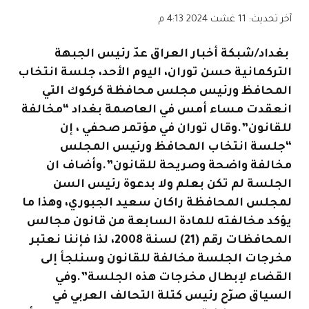
آخر تحديث:
11 غشت 2024 4:13 م
بغداد/شبكة أخبار العراق عدّ رئيس الجبهة
التركمانية حسن توران، اليوم الأحد، جلسة انتخاب
المحافظ ورئيس مجلس محافظة كركوك التي
انعقدت مساء أمس في العاصمة بغداد “مخالفة
للقانون”.وقال توران في مؤتمر صحفي ، إن
“جلسة انتخاب المحافظ ورئيس المجلس
مخالفة واضحة وصريحة للقانون”.وأضاف ان
الجلسة لم تكن بعلم ولا بدعوة رئيس السن
لمجلس المحافظة راكان سعيد الجبوري، وهذا ما
يؤكد مخالفته للمادة السابعة من قانون مجالس
المحافظات رقم (21) لسنة 2008، لذا فإننا نعتبر
مخرجات الجلسة مخالفة للقانون وسنلجأ إلى
القضاء لإبطال مخرجات هذه الجلسة”.وفي
السياق صرّح رئيس كتلة التحالف العربي في