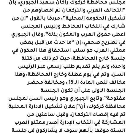
مجلس محافظة كركوك راكان سعيد الجبوري، بأن
“التحالف العربي والتركمان تم اقصاؤهم من
تشكيل الحكومة المحلية”، مردفا بالقول “ان من
شارك في انتخاب المحافظ ورئيس المجلس
اعطى حقوق العرب والمكون بذلة”.
وقال الجبوري
في تصريح صحفي، إن “ما حدث من قبل بعض
ممثلي العرب هو سلب استحقاق هذا المكون في
جلسة خارج المحافظة، حيث تم ذلك من كتلة
واحدة، ولم يتم تقديم طلب رسمي عبر الرئيس
السن، وتم في يوم عطلة وخارج المحافظة، وهذا
مخالف لنص المادة الـ 13 ، ومخالفة محضر
الجلسة الاولى على أن تكون الجلسة
مفتوحة”.
وتابع الجبوري وهو رئيس السن لمجلس
محافظة كركوك، أن”إعلان تشكيل الادارة المحلية
تم فيه إقصاء التركمان، وقبل ساعتين من
المشاركة في انتخاب الإدارة أصدر ممثلو العرب
الستة موقفا بأنهم سوف لا يشاركون في جلسة