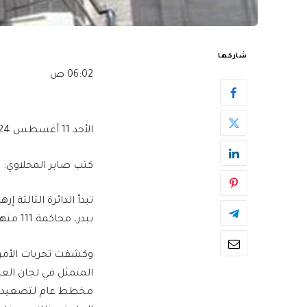
شاركها
06:02 ص
الأحد 11 أغسطس 2024
كتب صابر المحلاوي:
تبدأ الدائرة الثالثة 
ببدر، محاكمة 111 متهما في “خلية طلائع حسم الإرهابية”.
وكشفت تحريات الأمن ا
المتمثل في لجان العم
مخطط عام لتصعيد ال