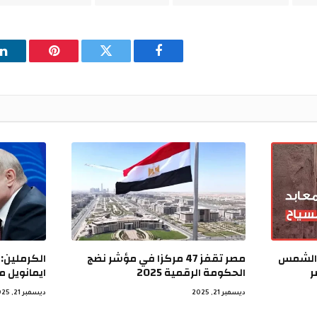
فيسبوك
تويتر
بينتيريست
ل
 الشمس
مصر تقفز 47 مركزا في مؤشر نضج
الكرملين: 
ر
الحكومة الرقمية 2025
ايمانويل م
ديسمبر 21, 2025
ديسمبر 21, 2025