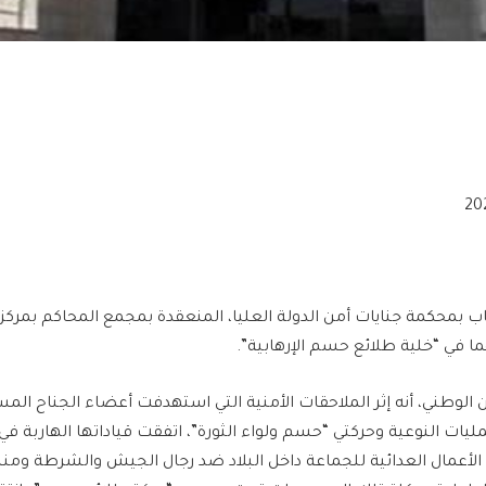
إرهاب بمحكمة جنايات أمن الدولة العليا، المنعقدة بمجمع المحاكم بمركز 
لوطني، أنه إثر الملاحقات الأمنية التي استهدفت أعضاء الجناح المس
ليات النوعية وحركتي “حسم ولواء الثورة”، اتفقت قياداتها الهاربة ف
أعمال العدائية للجماعة داخل البلاد ضد رجال الجيش والشرطة وم