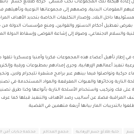
ال إعادة هيكلة تلك المجموعات تحت مسمى “حركة طلائع حسم” بانتق
فيهم المقومات البدنية، وضمهم إلى مجموعاتها النوعية وتأهيلهم فكر
مسئوليها داخل البلاد، وإصدار التكليفات الخاصة بتحديد الأهداف المراد
لك بغرض تعطيل أحكام الدستور والقوانين، ومنع مؤسسات الدولة من 
طنية والسلام الاجتماعي، وصولا إلى إشاعة الفوضى وإسقاط الدولة ال
 في إطار تأهيل أعضاء هذه المجموعات فكريا وأمنيا وعسكريا تلقوا د
ية تنفيذ أعمالهم الإرهابية، وجرى إمدادهم بمطبوعات ورقية وإلكتر
اء حركية وتواصلوا فيما بينهم عبر برامج مشفرة تليجرام ولاين، وتخي
لحة النارية وذخائرها والعبوات المفرقعة والمواد المستخدمة في تصني
ة على فك وتركيب واستخدام الأسلحة النارية بأنواعها وكذا طرق تصني
ف المراقبة فضلا عن أساليب رصد الأهداف والتنفيذ قبلها كما عرف
وا بالتدريبات المار بيانها أربعة متهمين في القضية.
حسم
خلية طلائع حسم الإرهابية
مجمع المحاكم
محكمة جنايات أمن الد