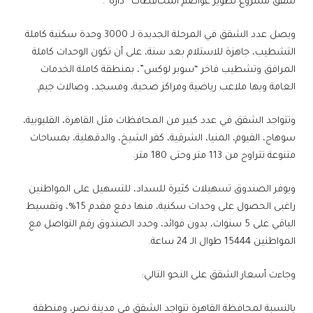
شقق مشروع تطوير عواصم المحافظات “داره”.
ويصل عدد الشقق في المرحلة الجديدة لـ 3000 وحدة سكنية كاملة
التشطيب، جاهزة للاستلام بعد سنة، على أن تكون الوحدات كاملة
المرافق وتشطيب فاخر “سوبر لوكس”، بمنطقة كاملة الخدمات
العامة وبها ملاعب رياضية ومراكز صحية، ومسجد، وصالات جيم.
وتتواجد الشقق في عدد كبير من المحافظات مثل القاهرة، القليوبية،
سوهاج، الفيوم، المنيا، الشرقية، كفر الشيخ، والدقهلية، بمساحات
متنوعة تتراوح من 113 متر وحتى 180 متر.
ويوفر الصندوق تسهيلات كثيرة للسداد، للتسهيل على المواطنين
راغبى الحصول على وحدات سكنية، منها دفع مقدم 15%، وتقسيط
الباقي على 5 سنوات، بدون فوائد، وحدد الصندوق رقم التواصل مع
المواطنين 15444 طوال الـ 24 ساعة.
وجاءت أسعار الشقق على النحو التالي:
بالنسبة لمحافظة القاهرة تتواجد الشقق في مدينة نصر، ومنطقة