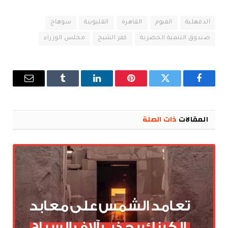
الدقهلية
الفيوم
القاهرة
القليوبية
سوهاج
صندوق التنمية الحضرية
كفر الشيخ
مجلس الوزراء
فيسبوك
تويتر
بينتيريست
لينكدإن
Tumblr
البريد
الإلكترو
المقالات
ذات الصلة