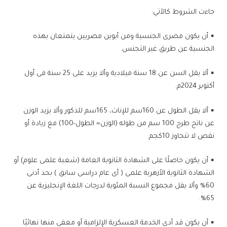
جاءت الشروط كالآتي:
▪ أن يكون مصرى الجنسية ومن أبوين مصريين يتمتعان بهذه
الجنسية عن طريق غير التجنس.
▪ ألا يقل السن عن 18 سنة ميلادية وألا يزيد على 25 سنة فى أول
أكتوبر 2024م.
▪ ألا يقل الطول عن 160سم للإناث، 165سم للذكور وألا يزيد الوزن
عن ناتج طرح 100 سم من طوله (الوزن= الطول-100) مع زيادة أو
نقص لا تتجاوز 10كجم.
▪ أن يكون حاصلًا على الشهادة الثانوية العامة (شعبة علمى علوم) أو
الشهادة الثانوية الأزهرية علمى ( أى عام دراسى سابق ) بحد أدنى
60% وألا يقل مجموع النسبة المئوية لدرجات اللغة الإنجليزية عن
65%.
▪ أن يكون قد أدى الخدمة العسكرية الإلزامية أو معفى منها نهائيًا.