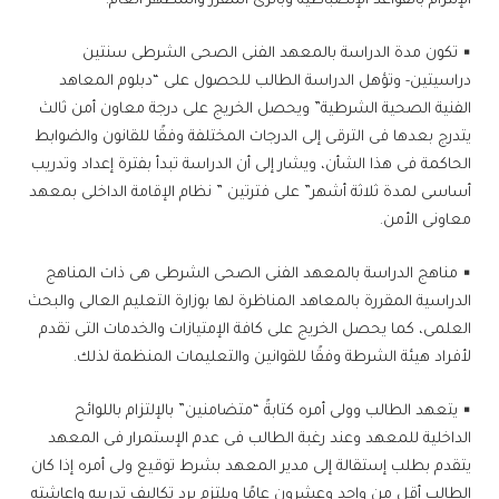
الإلتزام بالقواعد الإنضباطية وبالزى المقرر والمظهر العام.
▪ تكون مدة الدراسة بالمعهد الفنى الصحى الشرطى سنتين
دراسيتين- وتؤهل الدراسة الطالب للحصول على “دبلوم المعاهد
الفنية الصحية الشرطية” ويحصل الخريج على درجة معاون أمن ثالث
يتدرج بعدها فى الترقى إلى الدرجات المختلفة وفقًا للقانون والضوابط
الحاكمة فى هذا الشأن، ويشار إلى أن الدراسة تبدأ بفترة إعداد وتدريب
أساسى لمدة ثلاثة أشهر” على فترتين ” نظام الإقامة الداخلى بمعهد
معاونى الأمن.
▪ مناهج الدراسة بالمعهد الفنى الصحى الشرطى هى ذات المناهج
الدراسية المقررة بالمعاهد المناظرة لها بوزارة التعليم العالى والبحث
العلمى، كما يحصل الخريج على كافة الإمتيازات والخدمات التى تقدم
لأفراد هيئة الشرطة وفقًا للقوانين والتعليمات المنظمة لذلك.
▪ يتعهد الطالب وولى أمره كتابةً “متضامنين” بالإلتزام باللوائح
الداخلية للمعهد وعند رغبة الطالب فى عدم الإستمرار فى المعهد
يتقدم بطلب إستقالة إلى مدير المعهد بشرط توقيع ولى أمره إذا كان
الطالب أقل من واحد وعشرون عامًا ويلتزم برد تكاليف تدريبه وإعاشته