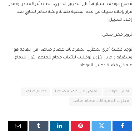
مصرع موظف بسيارته، أعلى الطريق الدائري، تحت تأثير المخدر، وصدر
قرار بإخلاء سبيله في هذه القضية بكفالة ولكنه سافر للخارج بعد
إخلاء السبيل.
تزوير محرر سمي
توجد قضية أخري لمطرب المهرجانات عصام صاصا، في اتهامه هو
وشقيقه وآخرين بتزوير توكيلات لانتداب محام للمتهم الأول للدفاع
عنه في قضية دهس الموظف.
اخبار الحوادث
القبض على عصام صاصا
عصام صاصا
مطرب المهرجانات عصام صاصا
فيسبوك
تويتر
بينتيريست
لينكدإن
Tumblr
البريد