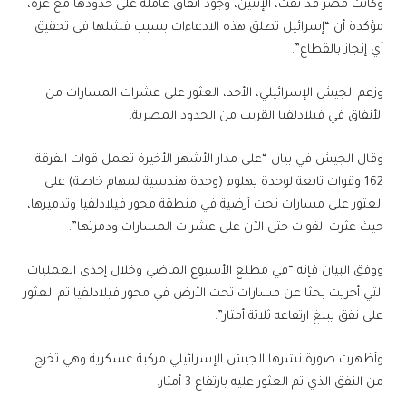
وكانت مصر قد نفت، الإثنين، وجود أنفاق عاملة على حدودها مع غزة،
مؤكدة أن “إسرائيل تطلق هذه الادعاءات بسبب فشلها في تحقيق
أي إنجاز بالقطاع”.
وزعم الجيش الإسرائيلي، الأحد، العثور على عشرات المسارات من
الأنفاق في فيلادلفيا القريب من الحدود المصرية.
وقال الجيش في بيان “على مدار الأشهر الأخيرة تعمل قوات الفرقة
162 وقوات تابعة لوحدة يهلوم (وحدة هندسية لمهام خاصة) على
العثور على مسارات تحت أرضية في منطقة محور فيلادلفيا وتدميرها،
حيث عثرت القوات حتى الآن على عشرات المسارات ودمرتها”.
ووفق البيان فإنه “في مطلع الأسبوع الماضي وخلال إحدى العمليات
التي أجريت بحثا عن مسارات تحت الأرض في محور فيلادلفيا تم العثور
على نفق يبلغ ارتفاعه ثلاثة أمتار”.
وأظهرت صورة نشرها الجيش الإسرائيلي مركبة عسكرية وهي تخرج
من النفق الذي تم العثور عليه بارتفاع 3 أمتار.