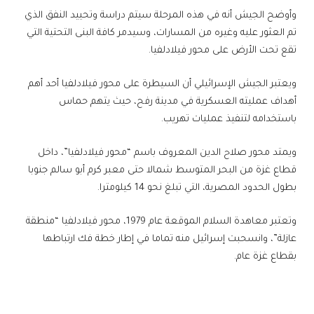
وأوضح الجيش أنه في هذه المرحلة سيتم دراسة وتحييد النفق الذي
تم العثور عليه وغيره من المسارات، وسيدمر كافة البنى التحتية التي
تقع تحت الأرض على محور فيلادلفيا.
ويعتبر الجيش الإسرائيلي أن السيطرة على محور فيلادلفيا أحد أهم
أهداف عمليته العسكرية في مدينة رفح، حيث يتهم حماس
باستخدامه لتنفيذ عمليات تهريب.
ويمتد محور صلاح الدين المعروف باسم “محور فيلادلفيا”، داخل
قطاع غزة من البحر المتوسط شمالا حتى معبر كرم أبو سالم جنوبا
بطول الحدود المصرية، التي تبلغ نحو 14 كيلومترا.
وتعتبر معاهدة السلام الموقعة عام 1979، محور فيلادلفيا “منطقة
عازلة”، وانسحبت إسرائيل منه تماما في إطار خطة فك ارتباطها
بقطاع غزة عام.