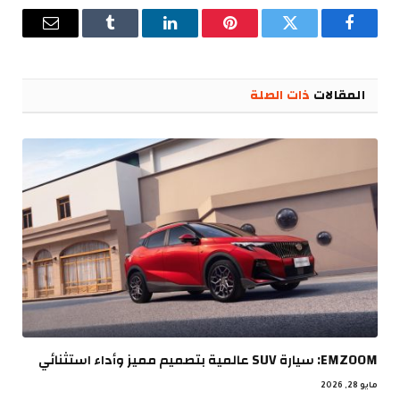
فيسبوك
تويتر
بينتيريست
لينكدإن
Tumblr
البريد
الإلكترو
المقالات
ذات الصلة
EMZOOM: سيارة SUV عالمية بتصميم مميز وأداء استثنائي
مايو 28, 2026