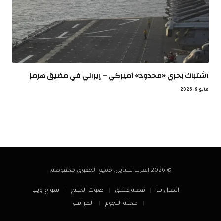
اشتباك بحري «محدود» أميركي – إيراني في مضيق هرمز
مايو 9, 2026
© 2026 العرب ستايل. جميع الحقوق محفوظة.
اتصل بنا
قصة عشق
صوت الخليج
سواح ويب
مجلة النجوم
المراقب