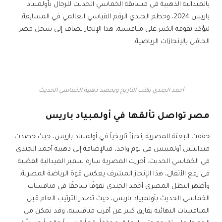
بالميدالية الذهبية في مسابقة الخماسي الحديث للرجال بأولمبياد
باريس 2024، وحطم الجندي الرقم القياسي العالمي في المسابقة،
ليؤكد تفوقه الكبير على منافسيه، هذا الإنجاز يضاف إلى سجل مصر
الحافل بالإنجازات الرياضية.
أحمد الجندي يكتب التاريخ ويحصد ذهبية الخماسي الحديث
مصر تواصل تألقها في أولمبياد باريس
حققت البعثة المصرية إنجازاً تاريخياً في أولمبياد باريس، حيث حصدت
ميداليتين أولمبيتين في يوم واحد، فبالإضافة إلى ذهبية أحمد الجندي
في الخماسي الحديث، أحرزت المصرية سارة سمير الميدالية الفضية
في رفع الأثقال، هذا الإنجاز المشرف يعكس قوة الرياضة المصرية،
وأظهر البطل المصري أحمد الجندي تفوقًا ساحقًا في منافسات
الخماسي الحديث بأولمبياد باريس، حيث تصدر الترتيب العام قبل
المنافسات النهائية بفارق كبير عن أقرب منافسيه، وقد تمكن من