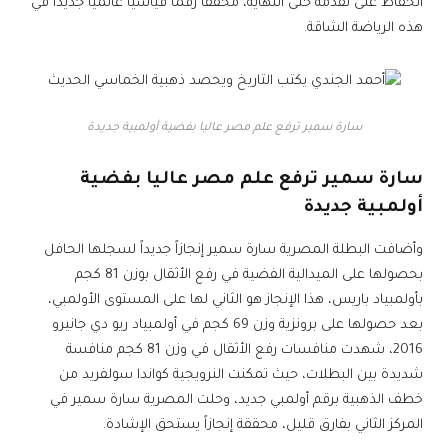
الحفاظ على تقدمه حتى النهاية، محققاً رقماً قياسياً عالمياً جديداً في
هذه الرياضة الشاقة.
سارة سمير ترفع علم مصر عاليا بفضية أولمبية جديدة
سارة سمير ترفع علم مصر عاليا بفضية
أولمبية جديدة
وأضافت البطلة المصرية سارة سمير إنجازاً جديداً لسجلها الحافل
بحصولها على الميدالية الفضية في رفع الأثقال بوزن 81 كجم
بأولمبياد باريس، هذا الإنجاز هو الثاني لها على المستوى الأولمبي،
بعد حصولها على برونزية وزن 69 كجم في أولمبياد ريو دي جانيرو
2016، شهدت منافسات رفع الأثقال في وزن 81 كجم منافسة
شديدة بين البطلات، حيث تمكنت النرويجية كواندا سولفريد من
خطف الذهبية برقم أولمبي جديد، وحلت المصرية سارة سمير في
المركز الثاني بفارق قليل، محققة إنجازاً يستحق الإشادة.