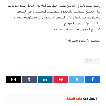
إخلاء مسؤولية إن موقع يعمل بطريقة آلية دون تدخل بشري،ولذلك
فإن جميع المقالات والاخبار والتعليقات المنشوره في الموقع
مسؤولية أصحابها وإداره الموقع لا تتحمل أي مسؤولية أدبية او
قانونية عن محتوى الموقع.
“جميع الحقوق محفوظة لأصحابها”
المصدر :” نجوم مصرية “
"بالبلدي"
فيسبوك
تويتر
بينتيريست
لينكدإن
Tumblr
البريد
الإلكترو
المقالات
ذات الصلة