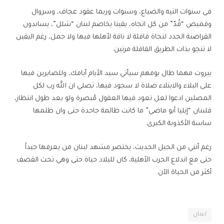
في سنوات التيه والضياع، وسنوات وربما عقود عجاف، وسروال
وقميص “قُدّ” من كل اتجاه، يقينا يخاصم لبنان “شلل”، يساندون
القراصنة الجدد لنجاة قافلة لا ناقة لأهلها فيها ولا جمل، رغم اليقين
لا تنجو بذات الطريق القافلة مرتين.
بيروت مهما طال يومهم سيأتي سيد الأيام أيامك، وللصابرين فيها
على البلاء والابتلاء صلاة لا سجود فيها، تصلي ان الله رب لكل
المصلين ادعوا لعل تعود فيها العقول مُبصرة ولو بعد طول انتظار،
فلبنان “إيليا أبو ماضي” ما كانت ظالمة جاحدة حتى وان ظلمها
ساسة الأكذوبة الكبرى.
رغم أنني من الجيل الحديث، يختصر مشهد لبنان من يعرفها جيداً
حتى مع اندلاع الحرب الأهلية، كان للبلاد حياة حتى وهي تحت القصف
أكثر من الحياة الآن.
لبنان