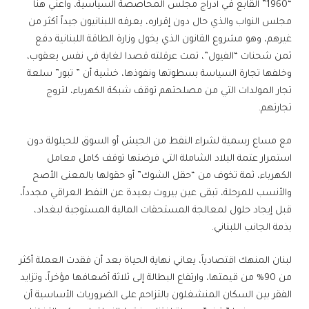
“1960” القابع في أدراج مجلس المحاصصة السياسية، واعني هنا
مجلس النواب والذي حال دون إقراره، يعرفه اللبنانيون جيداً أكثر من
غيرهم، وهو مشروع القانون الذي يخول وزارة الطاقة اللبنانية دفع
ثمن شحنات “الفيول”، تمت عرقلته قصدا لغاية في نفس يعقوب،
وخلفها تجارة السياسة بسطوتها ونفوذها، خشية أن ” تبور” سلعة
تجار المولدات التي من مصلحتهم توقف شبكة الكهرباء، لتروج
تجارتهم.
مع مساع رسمية لشراء النفط من الجيش أو السوق للحيلولة دون
استمرار عتمة البلاد الشاملة التي فرضتها توقف كامل معامل
الكهرباء، ثمة تخوف من “حقل الشوك” أو حقولها بالمعنى الأصح
والأنسب للمرحلة، تبقى عين بيروت بعيدة عن النفط العراقي مجدداً،
قبل إيجاد حلول لمعالجة المستحقات المالية المستوجبة لبغداد،
بذمة الجانب اللبناني.
لبنان المنهك اقتصادياً، يعاني نهاية الحياة بعد أن فقدت العملة أكثر
من 90% من قيمتها، وارتفاع البطالة إلى ثلاثة أضعافها مؤخراً، وتزايد
الفقر بين السكان المنشغلون بالتزاحم على الضروريات الأساسية أن