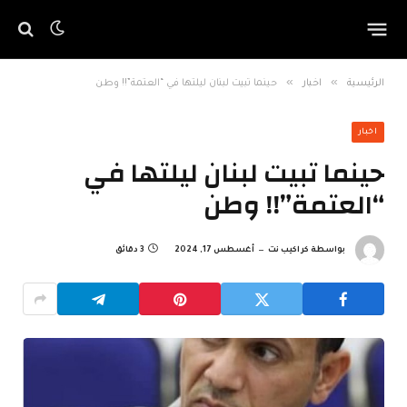
»
»
الرئيسية
اخبار
حينما تبيت لبنان ليلتها في “العتمة”!! وطن
اخبار
حينما تبيت لبنان ليلتها في
“العتمة”!! وطن
بواسطة
كراكيب نت
أغسطس 17, 2024
3 دقائق