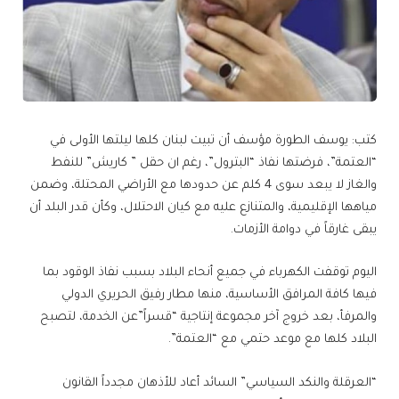
كتب: يوسف الطورة مؤسف أن تبيت لبنان كلها ليلتها الأولى في
“العتمة”، فرضتها نفاذ “البترول”، رغم ان حقل ” كاريش” للنفط
والغاز لا يبعد سوى 4 كلم عن حدودها مع الأراضي المحتلة، وضمن
مياهها الإقليمية، والمتنازع عليه مع كيان الاحتلال، وكأن قدر البلد أن
يبقى غارقاً في دوامة الأزمات.
اليوم توقفت الكهرباء في جميع أنحاء البلاد بسبب نفاذ الوقود بما
فيها كافة المرافق الأساسية، منها مطار رفيق الحريري الدولي
والمرفأ، بعد خروج آخر مجموعة إنتاجية “قسراً”عن الخدمة، لتصبح
البلاد كلها مع موعد حتمي مع “العتمة”.
“العرقلة والنكد السياسي” السائد أعاد للأذهان مجدداً القانون