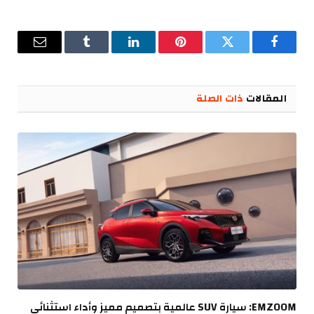
فيسبوك
تويتر
بينتيريست
لينكدإن
Tumblr
البريد
الإلكترو
المقالات
ذات الصلة
EMZOOM: سيارة SUV عالمية بتصميم مميز وأداء استثنائي