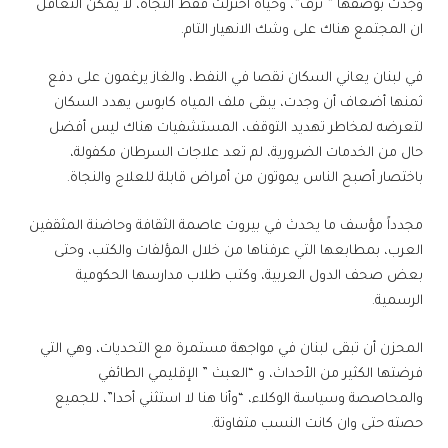
وجدت بوصفها ” ترف”، وحياة اختزلت فقط النجاة، لا يمكن التغافل
ان المجتمع هناك على وشك الانهيار التام.
في لبنان يعاني السكان نقصا في النفط، والغاز يرغمون على دفع
ثمنها أضعاف أن وجدت، يبقى ملف المياه كابوس يهدد السكان
لتعرضه لمخاطر تهديد التوقف، المستشفيات هناك ليس أفضل
حال من الخدمات الضرورية، لم تعد علاجات السرطان مكفولة،
باختصار أصبح الناس يموتون من أمراض قابلة للعلاج والنجاة.
مجدداً مؤسف ما يحدث في بيروت عاصمة الثقافة وحاضنة المثقفين
العرب، بمطابعها التي عرفناها من خلال المؤلفات والكتب، وحتى
بعض صحف الدول العربية، وكتب طلاب مدارسها الحكومية
الرسمية.
المحزن أن تبقى لبنان في مواجهة مستمرة مع التحديات، وهي التي
فرضتها الكثير من الأحداث، و “العبث ” الإقليمي الطائفي
والمحاصصة وسياسة الوكلاء، “وأنا هنا لا استثني أحدا”، للجميع
حصته حتى وان كانت النسب متفاوتة.