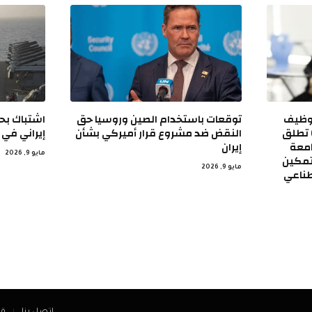
توظيف
توقعات باستخدام الصين وروسيا حق
اشتباك بح
دولة الإمارات (EFE-UAE) تطلق
النقض ضد مشروع قرار أميركي بشأن
إيراني في
في الجامعة
إيران
مايو 9, 2026
تمكين
مايو 9, 2026
طناعي