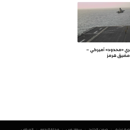
ري «محدود» أميركي –
 مضيق هرمز