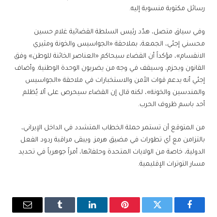
رسائل مكتوبة منسوبة إليه.
وفي سياق متصل، هدّد رئيس السلطة القضائية غلام حسين
محسني إجئي، الجمعة، بملاحقة «الجواسيس والخونة ومثيري
الانقسام»، مؤكداً أن القضاء سيحاكم «العناصر الخائنة للوطن» وفق
القانون وبحزم، وسيقف في وجه من يضربون الوحدة الوطنية. وأضاف
إجئي أنه يدعم قوات الأمن والاستخبارات في ملاحقة «الجواسيس
والمندسين والخونة»، لكنه قال إن القضاء سيحرص على ألا يُظلم
أحد باسم ظروف الحرب.
من المتوقع أن تستمر حملة الخطاب المتشدد في الداخل الإيراني،
بالتزامن مع أي تطورات في مضيق هرمز. ويبقى مراقبة ردود الفعل
الدولية، خاصة من الولايات المتحدة وحلفائها، أمراً جوهرياً في تحديد
مسار التوترات الإقليمية.
فيسبوك
تويتر
بينتيريست
لينكدإن
Tumblr
البريد