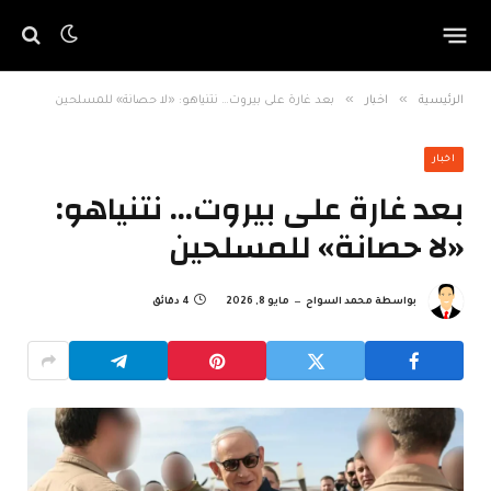
»
»
الرئيسية
اخبار
بعد غارة على بيروت… نتنياهو: «لا حصانة» للمسلحين
اخبار
بعد غارة على بيروت… نتنياهو:
«لا حصانة» للمسلحين
بواسطة
محمد السواح
مايو 8, 2026
4 دقائق