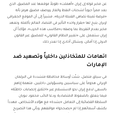
عن مخبر قوله إن إيران «أهملت» طويلاً موقعها عند المضيق، الذي
يعد ممراً حيوياً لشحنات النفط والغاز. ووصف مضيق هرمز بأنه
«فرصة ثمينة تضاهي القنبلة الذرية»، مشيراً إلى أن الموقع الجغرافي
لإيران يتيح لها «بقرار واحد» التأثير في اقتصاد العالم بأكمله. وتعهد
مخبر بعدم التفريط بما وصفه بـ«مكاسب هذه الحرب»، مؤكداً أن
إيران ستعمل على «تغيير النظام القانوني» للمضيق عبر القانون
الدولي إذا أمكن، وبشكل أحادي إذا تعذر ذلك.
اتهامات للمتخاذلين داخلياً وتصعيد ضد
الإمارات
في سياق متصل، شنّت أوساط محافظة متشددة في البرلمان
الإيراني هجوماً على سياسيين ومسؤولين داخليين، متهمة إياهم
بالسعي لدفع إيران نحو الاستسلام عبر «اختلاق إحصاءات خاطئة»
فيما يتعلق بالضغوط الاقتصادية. ودعا النائب محمود نبويان
السلطة القضائية إلى التعامل «بشدة» مع هؤلاء الأشخاص، مهدداً
بكشف أسمائهم إذا لم «يصححوا» مواقفهم. ويأتي هذا التصريح