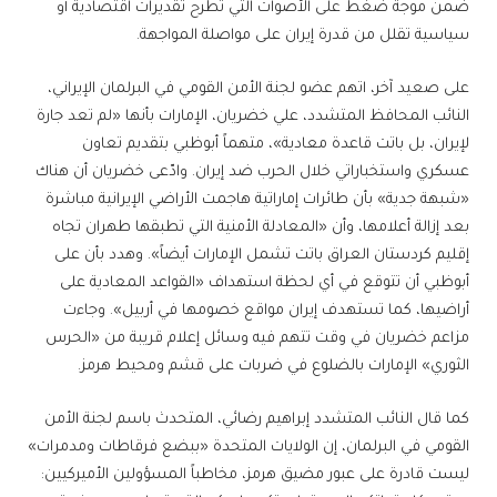
ضمن موجة ضغط على الأصوات التي تطرح تقديرات اقتصادية أو
سياسية تقلل من قدرة إيران على مواصلة المواجهة.
على صعيد آخر، اتهم عضو لجنة الأمن القومي في البرلمان الإيراني،
النائب المحافظ المتشدد، علي خضريان، الإمارات بأنها «لم تعد جارة
لإيران، بل باتت قاعدة معادية»، متهماً أبوظبي بتقديم تعاون
عسكري واستخباراتي خلال الحرب ضد إيران. وادّعى خضريان أن هناك
«شبهة جدية» بأن طائرات إماراتية هاجمت الأراضي الإيرانية مباشرة
بعد إزالة أعلامها، وأن «المعادلة الأمنية التي تطبقها طهران تجاه
إقليم كردستان العراق باتت تشمل الإمارات أيضاً». وهدد بأن على
أبوظبي أن تتوقع في أي لحظة استهداف «القواعد المعادية على
أراضيها، كما تستهدف إيران مواقع خصومها في أربيل». وجاءت
مزاعم خضريان في وقت تتهم فيه وسائل إعلام قريبة من «الحرس
الثوري» الإمارات بالضلوع في ضربات على قشم ومحيط هرمز.
كما قال النائب المتشدد إبراهيم رضائي، المتحدث باسم لجنة الأمن
القومي في البرلمان، إن الولايات المتحدة «ببضع فرقاطات ومدمرات»
ليست قادرة على عبور مضيق هرمز، مخاطباً المسؤولين الأميركيين: