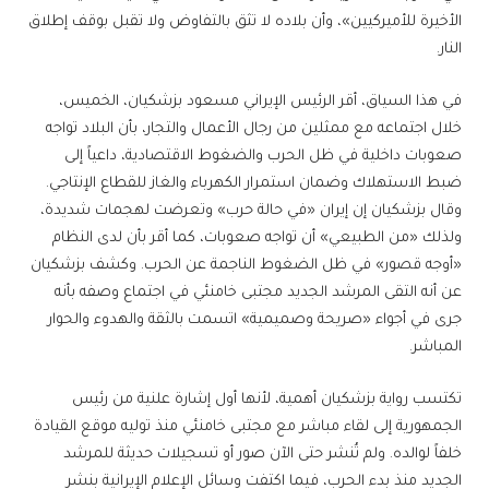
الأخيرة للأميركيين»، وأن بلاده لا تثق بالتفاوض ولا تقبل بوقف إطلاق
النار.
في هذا السياق، أقر الرئيس الإيراني مسعود بزشكيان، الخميس،
خلال اجتماعه مع ممثلين من رجال الأعمال والتجار، بأن البلاد تواجه
صعوبات داخلية في ظل الحرب والضغوط الاقتصادية، داعياً إلى
ضبط الاستهلاك وضمان استمرار الكهرباء والغاز للقطاع الإنتاجي.
وقال بزشكيان إن إيران «في حالة حرب» وتعرضت لهجمات شديدة،
ولذلك «من الطبيعي» أن تواجه صعوبات، كما أقر بأن لدى النظام
«أوجه قصور» في ظل الضغوط الناجمة عن الحرب. وكشف بزشكيان
عن أنه التقى المرشد الجديد مجتبى خامنئي في اجتماع وصفه بأنه
جرى في أجواء «صريحة وصميمية» اتسمت بالثقة والهدوء والحوار
المباشر.
تكتسب رواية بزشكيان أهمية، لأنها أول إشارة علنية من رئيس
الجمهورية إلى لقاء مباشر مع مجتبى خامنئي منذ توليه موقع القيادة
خلفاً لوالده. ولم تُنشر حتى الآن صور أو تسجيلات حديثة للمرشد
الجديد منذ بدء الحرب، فيما اكتفت وسائل الإعلام الإيرانية بنشر