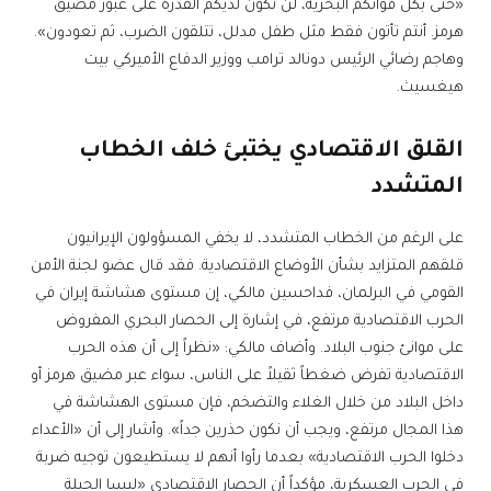
«حتى بكل قواتكم البحرية، لن تكون لديكم القدرة على عبور مضيق
هرمز. أنتم تأتون فقط مثل طفل مدلل، تتلقون الضرب، ثم تعودون».
وهاجم رضائي الرئيس دونالد ترامب ووزير الدفاع الأميركي بيت
هيغسيث.
القلق الاقتصادي يختبئ خلف الخطاب
المتشدد
على الرغم من الخطاب المتشدد، لا يخفي المسؤولون الإيرانيون
قلقهم المتزايد بشأن الأوضاع الاقتصادية. فقد قال عضو لجنة الأمن
القومي في البرلمان، فداحسين مالكي، إن مستوى هشاشة إيران في
الحرب الاقتصادية مرتفع، في إشارة إلى الحصار البحري المفروض
على موانئ جنوب البلاد. وأضاف مالكي: «نظراً إلى أن هذه الحرب
الاقتصادية تفرض ضغطاً ثقيلاً على الناس، سواء عبر مضيق هرمز أو
داخل البلاد من خلال الغلاء والتضخم، فإن مستوى الهشاشة في
هذا المجال مرتفع، ويجب أن نكون حذرين جداً». وأشار إلى أن «الأعداء
دخلوا الحرب الاقتصادية» بعدما رأوا أنهم لا يستطيعون توجيه ضربة
في الحرب العسكرية، مؤكداً أن الحصار الاقتصادي «ليسا الحيلة