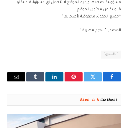
مسؤولية أصحابها وإداره الموقع لا تتحمل أي مسؤولية أدبية او
قانونية عن محتوى الموقع.
“جميع الحقوق محفوظة لأصحابها”
المصدر :” نجوم مصرية “
"بالبلدي"
فيسبوك
تويتر
بينتيريست
لينكدإن
Tumblr
البريد
الإلكترو
المقالات
ذات الصلة